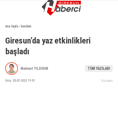
7.5
°
GIRESUN
Ana Sayfa
›
Gündem
GALERİ
VİDEO
YAZARLAR
Giresun’da yaz etkinlikleri
GÜNDEM
başladı
EKONOMI
SIYASET
Mehmet YILDIRIM
TÜM YAZILARI
ASAYIŞ
Giriş: 03-07-2023 19:01
Gündem
SPOR
YAŞAM
EĞITIM
SAĞLIK