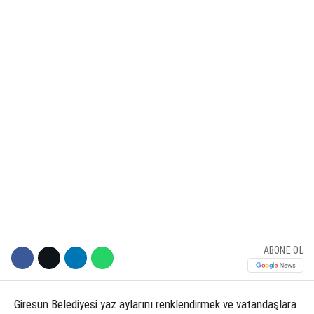
KÜLTÜR SANAT
WhatsApp İhbar Hattı
SERVISLER
Facebook
Instagram
Youtube
ABONE OL
Giresun Belediyesi yaz aylarını renklendirmek ve vatandaşlara