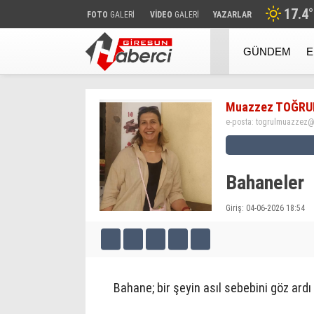
17.4
°
FOTO
GALERİ
VİDEO
GALERİ
YAZARLAR
GÜNDEM
E
Muazzez TOĞRU
e-posta:
togrulmuazzez@
Bahaneler
Giriş: 04-06-2026 18:54
Bahane; bir şeyin asıl sebebini göz ardı