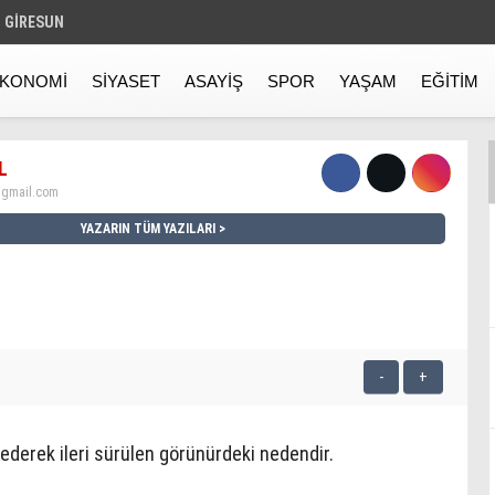
GIRESUN
KONOMI
SIYASET
ASAYIŞ
SPOR
YAŞAM
EĞITIM
L
gmail.com
YAZARIN TÜM YAZILARI
-
+
 ederek ileri sürülen görünürdeki nedendir.