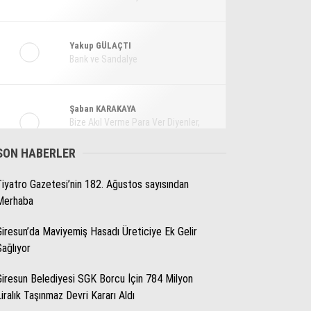
Ekonomi
Spor
Yakup GÜLAÇTI
Bank ve Sandalye
Magazin
Sağlık
Şaban KARAKAYA
Teknoloji
Bize Akıl Verme Para Ver Diyenler,
Arada-Bir Parasızları Dinlesinler
SON HABERLER
Tiyatro Gazetesi’nin 182. Ağustos sayısından
Pınar HOLT
Merhaba
Kendini yeniden keşfet!
Giresun’da Maviyemiş Hasadı Üreticiye Ek Gelir
Sağlıyor
Giresun Belediyesi SGK Borcu İçin 784 Milyon
Liralık Taşınmaz Devri Kararı Aldı