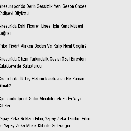
Giresunspor’da Derin Sessizlik Yeni Sezon Öncesi
Endişeyi Büyüttü
WhatsApp İhbar Hattı
Giresun’da Eski Ticaret Lisesi İçin Kent Müzesi
Çağrısı
Triko Tişört Alırken Beden Ve Kalıp Nasıl Seçilir?
Facebook
Giresun’da Otizm Farkındalık Gezisi Özel Bireyleri
Kulakkaya’da Buluşturdu
Instagram
Çocuklarda İlk Diş Hekimi Randevusu Ne Zaman
Olmalı?
Youtube
Sponsorlu İçerik Satın Alınabilecek En İyi Yayın
iteleri
Yapay Zeka Reklam Filmi, Yapay Zeka Tanıtım Filmi
ve Yapay Zeka Müzik Klibi ile Geleceğin