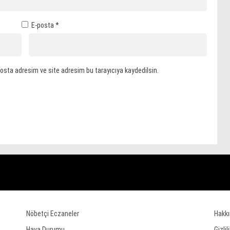
E-posta
*
osta adresim ve site adresim bu tarayıcıya kaydedilsin.
Nöbetçi Eczaneler
Hakk
Hava Durumu
Gizlil