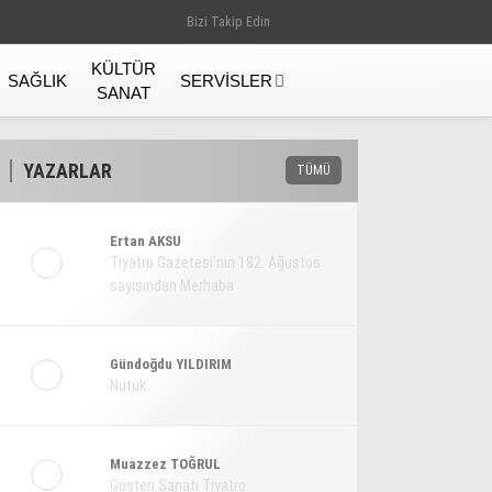
Bizi Takip Edin
KÜLTÜR
SAĞLIK
SERVISLER
SANAT
YAZARLAR
TÜMÜ
Ertan AKSU
Tiyatro Gazetesi’nin 182. Ağustos
sayısından Merhaba
Gündoğdu YILDIRIM
Nutuk
Gündem
Muazzez TOĞRUL
Gösteri Sanatı Tiyatro