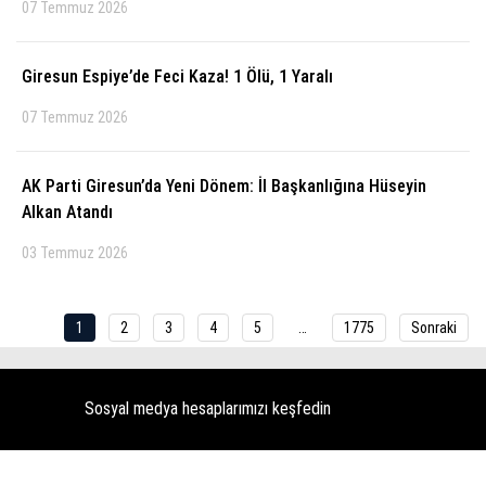
07 Temmuz 2026
Giresun Espiye’de Feci Kaza! 1 Ölü, 1 Yaralı
07 Temmuz 2026
AK Parti Giresun’da Yeni Dönem: İl Başkanlığına Hüseyin
Alkan Atandı
03 Temmuz 2026
1
2
3
4
5
…
1775
Sonraki
Sosyal medya hesaplarımızı keşfedin