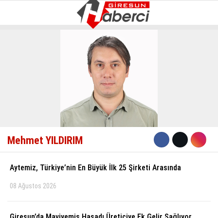
12.8
°
GIRESUN
GALERİ
VİDEO
YAZARLAR
GÜNDEM
EKONOMI
SIYASET
Mehmet YILDIRIM
ASAYIŞ
SPOR
Aytemiz, Türkiye’nin En Büyük İlk 25 Şirketi Arasında
YAŞAM
08 Ağustos 2026
EĞITIM
Giresun’da Maviyemiş Hasadı Üreticiye Ek Gelir Sağlıyor
SAĞLIK