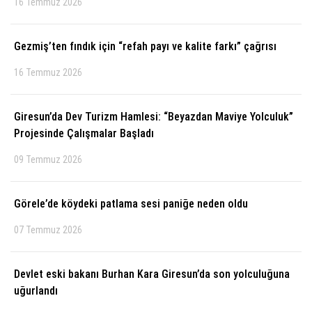
16 Temmuz 2026
Gezmiş’ten fındık için “refah payı ve kalite farkı” çağrısı
16 Temmuz 2026
Giresun’da Dev Turizm Hamlesi: “Beyazdan Maviye Yolculuk”
Projesinde Çalışmalar Başladı
09 Temmuz 2026
Görele’de köydeki patlama sesi paniğe neden oldu
07 Temmuz 2026
Devlet eski bakanı Burhan Kara Giresun’da son yolculuğuna
uğurlandı