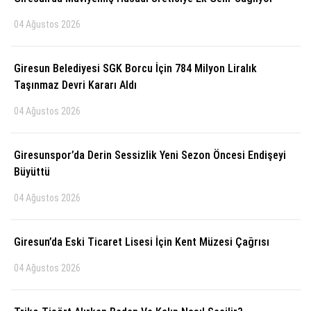
04 Ağustos 2026
KÜLTÜR SANAT
WhatsApp İhbar Hattı
SERVISLER
Giresun Belediyesi SGK Borcu İçin 784 Milyon Liralık
Taşınmaz Devri Kararı Aldı
04 Ağustos 2026
Facebook
Giresunspor’da Derin Sessizlik Yeni Sezon Öncesi Endişeyi
Büyüttü
Instagram
04 Ağustos 2026
Youtube
Giresun’da Eski Ticaret Lisesi İçin Kent Müzesi Çağrısı
04 Ağustos 2026