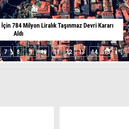
İçin 784 Milyon Liralık Taşınmaz Devri Kararı
Aldı
7
8
9
10
11
12
13
14
15