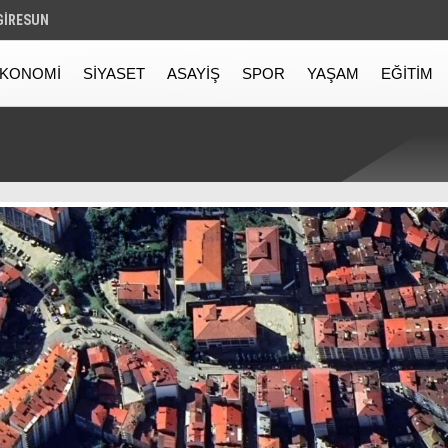
GIRESUN
KONOMI
SIYASET
ASAYIŞ
SPOR
YAŞAM
EĞITIM