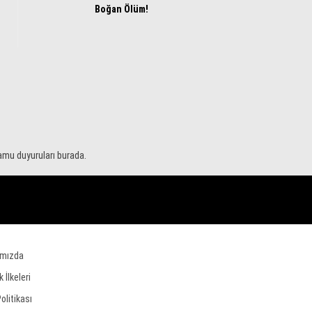
Boğan Ölüm!
kamu duyuruları burada.
ımızda
ik İlkeleri
Politikası