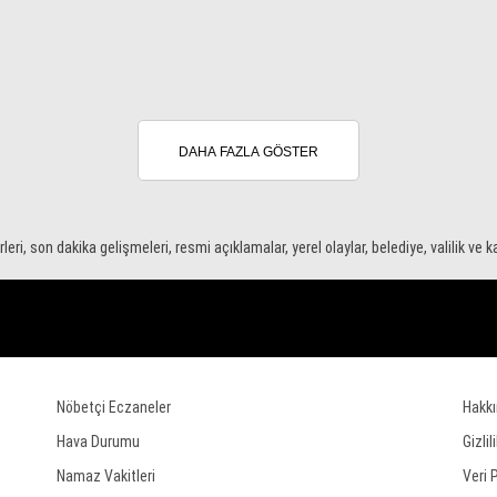
DAHA FAZLA GÖSTER
ri, son dakika gelişmeleri, resmi açıklamalar, yerel olaylar, belediye, valilik ve 
Nöbetçi Eczaneler
Hakk
Hava Durumu
Gizlil
Namaz Vakitleri
Veri 