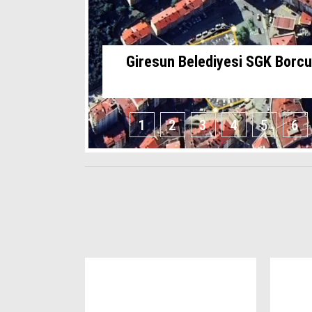
Giresun Belediyesi SGK Borcu 
1
2
3
4
5
6