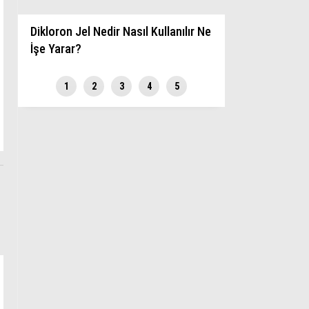
Ekonomi
Dikloron Jel Nedir Nasıl Kullanılır Ne
Spor
İşe Yarar?
Magazin
1
2
3
4
5
Sağlık
Teknoloji