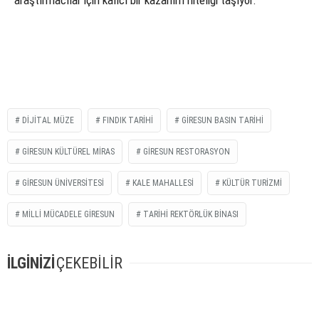
araştırmacılar için kalıcı bir kazanım niteliği taşıyor.
DIJITAL MÜZE
FINDIK TARIHI
GIRESUN BASIN TARIHI
GIRESUN KÜLTÜREL MIRAS
GIRESUN RESTORASYON
GIRESUN ÜNIVERSITESI
KALE MAHALLESI
KÜLTÜR TURIZMI
MILLI MÜCADELE GIRESUN
TARIHI REKTÖRLÜK BINASI
İLGİNİZİ
ÇEKEBİLİR