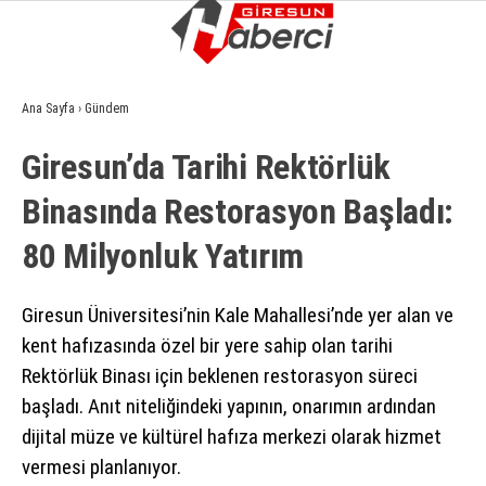
14.1
°
GIRESUN
Ana Sayfa
›
Gündem
GALERİ
VİDEO
YAZARLAR
Giresun’da Tarihi Rektörlük
GÜNDEM
Binasında Restorasyon Başladı:
EKONOMI
80 Milyonluk Yatırım
SIYASET
ASAYIŞ
Giresun Üniversitesi’nin Kale Mahallesi’nde yer alan ve
kent hafızasında özel bir yere sahip olan tarihi
SPOR
Rektörlük Binası için beklenen restorasyon süreci
YAŞAM
başladı. Anıt niteliğindeki yapının, onarımın ardından
dijital müze ve kültürel hafıza merkezi olarak hizmet
EĞITIM
vermesi planlanıyor.
SAĞLIK