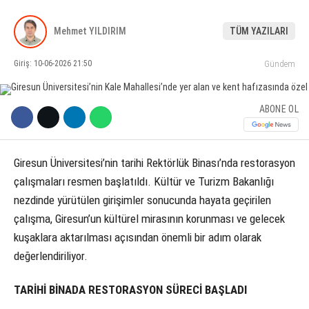
KÜLTÜR SANAT
Mehmet YILDIRIM
TÜM YAZILARI
WhatsApp İhbar Hattı
SERVISLER
Giriş: 10-06-2026 21:50
Gündem
ABONE OL
Facebook
Giresun Üniversitesi’nin tarihi Rektörlük Binası’nda restorasyon
çalışmaları resmen başlatıldı. Kültür ve Turizm Bakanlığı
Instagram
nezdinde yürütülen girişimler sonucunda hayata geçirilen
çalışma, Giresun’un kültürel mirasının korunması ve gelecek
Youtube
kuşaklara aktarılması açısından önemli bir adım olarak
değerlendiriliyor.
TARİHİ BİNADA RESTORASYON SÜRECİ BAŞLADI