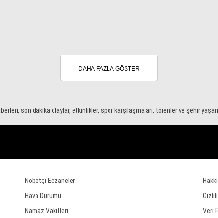
DAHA FAZLA GÖSTER
berleri, son dakika olaylar, etkinlikler, spor karşılaşmaları, törenler ve şehir yaş
Nöbetçi Eczaneler
Hakk
Hava Durumu
Gizlil
Namaz Vakitleri
Veri 