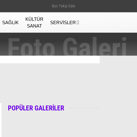
Bizi Takip Edin
KÜLTÜR
SAĞLIK
SERVISLER
SANAT
POPÜLER GALERİLER
Gündem