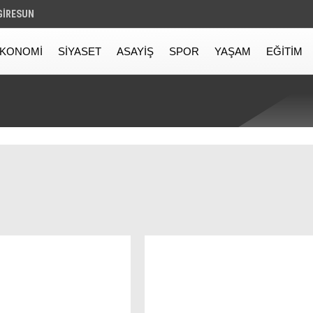
GIRESUN
KONOMI
SIYASET
ASAYIŞ
SPOR
YAŞAM
EĞITIM