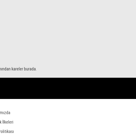
WhatsApp İhbar Hattı
Facebook
amından kareler burada.
Instagram
Youtube
ımızda
ik İlkeleri
Politikası