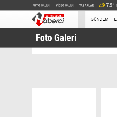
7.5
°
FOTO
GALERİ
VİDEO
GALERİ
YAZARLAR
GÜNDEM
E
Foto Galeri