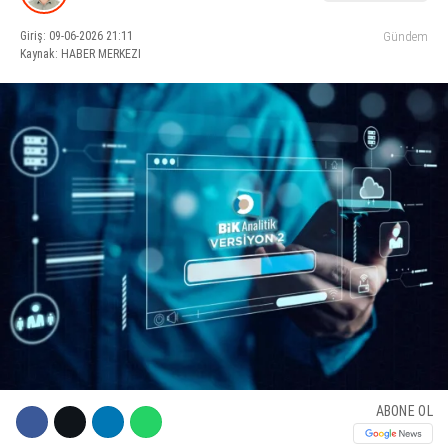
Giriş: 09-06-2026 21:11
Gündem
KÜLTÜR SANAT
Kaynak: HABER MERKEZI
WhatsApp İhbar Hattı
SERVISLER
Facebook
Instagram
Youtube
ABONE OL