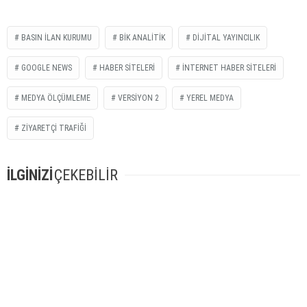
BASIN İLAN KURUMU
BİK ANALITIK
DIJITAL YAYINCILIK
GOOGLE NEWS
HABER SITELERI
INTERNET HABER SITELERI
MEDYA ÖLÇÜMLEME
VERSIYON 2
YEREL MEDYA
ZIYARETÇI TRAFIĞI
İLGİNİZİ
ÇEKEBİLİR