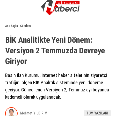
6.2
°
GIRESUN
Ana Sayfa
›
Gündem
GALERİ
VİDEO
YAZARLAR
BİK Analitikte Yeni Dönem:
GÜNDEM
Versiyon 2 Temmuzda Devreye
EKONOMI
Giriyor
SIYASET
ASAYIŞ
Basın İlan Kurumu, internet haber sitelerinin ziyaretçi
trafiğini ölçen BİK Analitik sisteminde yeni döneme
SPOR
geçiyor. Güncellenen Versiyon 2, Temmuz ayı boyunca
YAŞAM
kademeli olarak uygulanacak.
EĞITIM
Mehmet YILDIRIM
TÜM YAZILARI
SAĞLIK