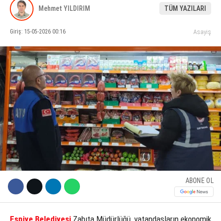
Mehmet YILDIRIM
TÜM YAZILARI
KÜLTÜR SANAT
Giriş: 15-05-2026 00:16
Asayiş
WhatsApp İhbar Hattı
SERVISLER
Facebook
Instagram
Youtube
ABONE OL
Espiye Belediyesi
Zabıta Müdürlüğü, vatandaşların ekonomik