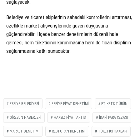
sağlayacak.
Belediye ve ticaret ekiplerinin sahadaki kontrollerini artırması,
özellikle market alışverişlerinde güven duygusunu
güçlendirebilir. İlçede benzer denetimlerin düzenli hale
gelmesi, hem tüketicinin korunmasına hem de ticari disiplinin
sağlanmasına katkı sunacaktır.
ESPIYE BELEDIYESI
ESPIYE FIYAT DENETIMI
ETIKETSIZ ÜRÜN
GIRESUN HABERLERI
HAKSIZ FIYAT ARTIŞI
İDARI PARA CEZASI
MARKET DENETIMI
RESTORAN DENETIMI
TÜKETICI HAKLARI