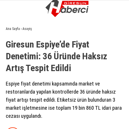
12.9
°
GIRESUN
Ana Sayfa
›
Asayiş
GALERİ
VİDEO
YAZARLAR
Giresun Espiye’de Fiyat
GÜNDEM
Denetimi: 36 Üründe Haksız
EKONOMI
Artış Tespit Edildi
SIYASET
ASAYIŞ
Espiye fiyat denetimi kapsamında market ve
restoranlarda yapılan kontrollerde 36 üründe haksız
SPOR
fiyat artışı tespit edildi. Etiketsiz ürün bulunduran 3
YAŞAM
market işletmesine ise toplam 19 bin 860 TL idari para
cezası uygulandı.
EĞITIM
SAĞLIK