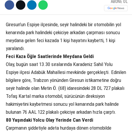
ABONE OL
KÜLTÜR SANAT
WhatsApp İhbar Hattı
SERVISLER
Giresun’un Espiye ilçesinde, seyir halindeki bir otomobilin yol
kenarında park halindeki çekiciye arkadan çarpması sonucu
meydana gelen feci kazada 1 kişi hayatını kaybetti, 1 kişi
yaralandı.
Facebook
Feci Kaza Öğle Saatlerinde Meydana Geldi
Olay, bugün saat 13.30 sıralarında Karadeniz Sahil Yolu
Espiye ilçesi Adabük Mahallesi mevkiinde gerçekleşti. Edinilen
Instagram
bilgilere göre, Trabzon yönünden Giresun istikametine doğru
seyir halinde olan Metin Ö. (68) idaresindeki 28 DL 727 plakalı
Youtube
Tofaş Kartal marka otomobil, sürücünün direksiyon
hakimiyetini kaybetmesi sonucu yol kenarında park halinde
bulunan 76 AAL 122 plakalı çekiciye arkadan hızla çarptı.
80 Yaşındaki Yolcu Olay Yerinde Can Verdi
Çarpmanın şiddetiyle adeta hurdaya dönen otomobilde