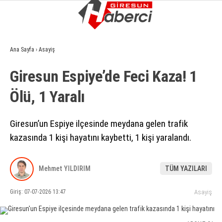
11.1
°
GIRESUN
Ana Sayfa
›
Asayiş
GALERİ
VİDEO
YAZARLAR
Giresun Espiye’de Feci Kaza! 1
GÜNDEM
Ölü, 1 Yaralı
EKONOMI
SIYASET
Giresun’un Espiye ilçesinde meydana gelen trafik
kazasında 1 kişi hayatını kaybetti, 1 kişi yaralandı.
ASAYIŞ
SPOR
Mehmet YILDIRIM
TÜM YAZILARI
YAŞAM
Giriş: 07-07-2026 13:47
Asayiş
EĞITIM
SAĞLIK