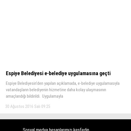
Espiye Belediyesi e-belediye uygulamasına geçti
Espiye Belediyesin’den yapılan açıklamada, e-belediye uygulamasıyla
vatandaşların belediyenin hizmetine daha kolay ulaşmasının
amaçlandığı bildirildi. Uygulamayla
30 Ağustos 2016 Salı 09:25
Sosyal medya hesaplarımızı keşfedin