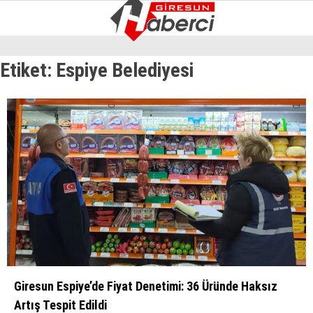
12.3
°
GIRESUN
Etiket:
Espiye Belediyesi
GALERİ
VİDEO
YAZARLAR
GÜNDEM
EKONOMI
SIYASET
ASAYIŞ
SPOR
YAŞAM
EĞITIM
Giresun Espiye’de Fiyat Denetimi: 36 Üründe Haksız
Artış Tespit Edildi
SAĞLIK