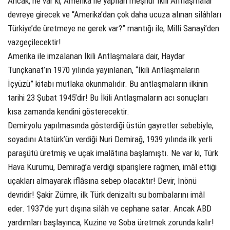
Ancak, ne var ki, Amerika ile yapılan meşhur İkili Antlaşmalar
devreye girecek ve “Amerika’dan çok daha ucuza alınan silâhları
Türkiye’de üretmeye ne gerek var?” mantığı ile, Millî Sanayi’den
vazgeçilecektir!
Amerika ile imzalanan İkili Antlaşmalara dair, Haydar
Tunçkanat’ın 1970 yılında yayınlanan, “İkili Antlaşmaların
İçyüzü” kitabı mutlaka okunmalıdır. Bu antlaşmaların ilkinin
tarihi 23 Şubat 1945’dir! Bu İkili Antlaşmaların acı sonuçları
kısa zamanda kendini gösterecektir.
Demiryolu yapılmasında gösterdiği üstün gayretler sebebiyle,
soyadını Atatürk’ün verdiği Nuri Demirağ, 1939 yılında ilk yerli
paraşütü üretmiş ve uçak imalâtına başlamıştı. Ne var ki, Türk
Hava Kurumu, Demirağ’a verdiği siparişlere rağmen, imâl ettiği
uçakları almayarak iflâsına sebep olacaktır! Devir, İnönü
devridir! Şakir Zümre, ilk Türk denizaltı su bombalarını imâl
eder. 1937’de yurt dışına silâh ve cephane satar. Ancak ABD
yardımları başlayınca, Kuzine ve Soba üretmek zorunda kalır!