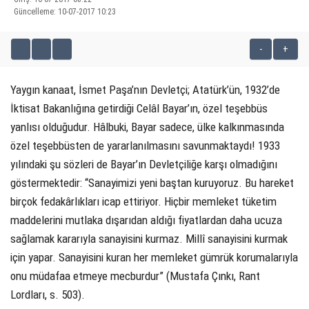
Güncelleme: 10-07-2017 10:23
KÜLTÜR SANAT
-
+
WhatsApp İhbar Hattı
SERVISLER
Yaygın kanaat, İsmet Paşa’nın Devletçi; Atatürk’ün, 1932’de
İktisat Bakanlığına getirdiği Celâl Bayar’ın, özel teşebbüs
Facebook
yanlısı olduğudur. Hâlbuki, Bayar sadece, ülke kalkınmasında
özel teşebbüsten de yararlanılmasını savunmaktaydı! 1933
yılındaki şu sözleri de Bayar’ın Devletçiliğe karşı olmadığını
göstermektedir: “Sanayimizi yeni baştan kuruyoruz. Bu hareket
Instagram
birçok fedakârlıkları icap ettiriyor. Hiçbir memleket tüketim
maddelerini mutlaka dışarıdan aldığı fiyatlardan daha ucuza
Youtube
sağlamak kararıyla sanayisini kurmaz. Millî sanayisini kurmak
için yapar. Sanayisini kuran her memleket gümrük korumalarıyla
onu müdafaa etmeye mecburdur” (Mustafa Çınkı, Rant
Lordları, s. 503).