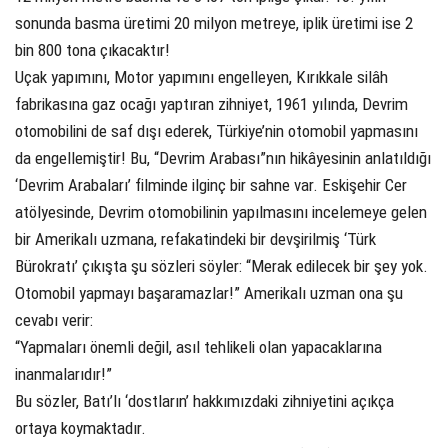
sonunda basma üretimi 20 milyon metreye, iplik üretimi ise 2
bin 800 tona çıkacaktır!
Uçak yapımını, Motor yapımını engelleyen, Kırıkkale silâh
fabrikasına gaz ocağı yaptıran zihniyet, 1961 yılında, Devrim
otomobilini de saf dışı ederek, Türkiye’nin otomobil yapmasını
da engellemiştir! Bu, “Devrim Arabası”nın hikâyesinin anlatıldığı
‘Devrim Arabaları’ filminde ilginç bir sahne var. Eskişehir Cer
atölyesinde, Devrim otomobilinin yapılmasını incelemeye gelen
bir Amerikalı uzmana, refakatindeki bir devşirilmiş ‘Türk
Bürokratı’ çıkışta şu sözleri söyler: “Merak edilecek bir şey yok.
Otomobil yapmayı başaramazlar!” Amerikalı uzman ona şu
cevabı verir:
“Yapmaları önemli değil, asıl tehlikeli olan yapacaklarına
inanmalarıdır!”
Bu sözler, Batı’lı ‘dostların’ hakkımızdaki zihniyetini açıkça
ortaya koymaktadır.