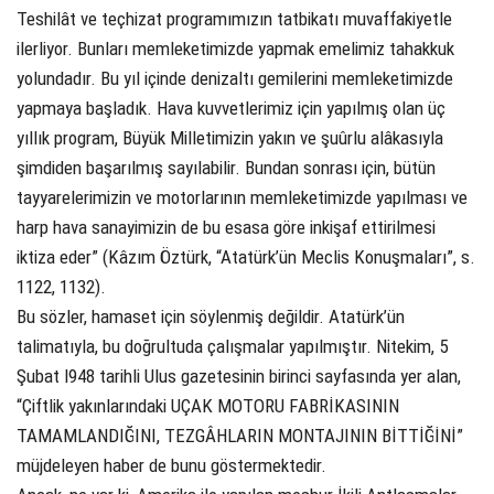
Teshilât ve teçhizat programımızın tatbikatı muvaffakiyetle
ilerliyor. Bunları memleketimizde yapmak emelimiz tahakkuk
yolundadır. Bu yıl içinde denizaltı gemilerini memleketimizde
yapmaya başladık. Hava kuvvetlerimiz için yapılmış olan üç
yıllık program, Büyük Milletimizin yakın ve şuûrlu alâkasıyla
şimdiden başarılmış sayılabilir. Bundan sonrası için, bütün
tayyarelerimizin ve motorlarının memleketimizde yapılması ve
harp hava sanayimizin de bu esasa göre inkişaf ettirilmesi
iktiza eder” (Kâzım Öztürk, “Atatürk’ün Meclis Konuşmaları”, s.
1122, 1132).
Bu sözler, hamaset için söylenmiş değildir. Atatürk’ün
talimatıyla, bu doğrultuda çalışmalar yapılmıştır. Nitekim, 5
Şubat l948 tarihli Ulus gazetesinin birinci sayfasında yer alan,
“Çiftlik yakınlarındaki UÇAK MOTORU FABRİKASININ
TAMAMLANDIĞINI, TEZGÂHLARIN MONTAJININ BİTTİĞİNİ”
müjdeleyen haber de bunu göstermektedir.