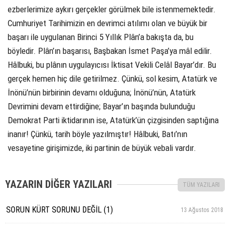
ezberlerimize aykırı gerçekler görülmek bile istenmemektedir.
Cumhuriyet Tarihimizin en devrimci atılımı olan ve büyük bir
başarı ile uygulanan Birinci 5 Yıllık Plân’a bakışta da, bu
böyledir. Plân’ın başarısı, Başbakan İsmet Paşa’ya mâl edilir.
Hâlbuki, bu plânın uygulayıcısı İktisat Vekili Celâl Bayar’dır. Bu
gerçek hemen hiç dile getirilmez. Çünkü, sol kesim, Atatürk ve
İnönü’nün birbirinin devamı olduğuna; İnönü’nün, Atatürk
Devrimini devam ettirdiğine; Bayar’ın başında bulunduğu
Demokrat Parti iktidarının ise, Atatürk’ün çizgisinden saptığına
inanır! Çünkü, tarih böyle yazılmıştır! Hâlbuki, Batı’nın
vesayetine girişimizde, iki partinin de büyük vebali vardır.
YAZARIN DİĞER YAZILARI
TÜM YAZILARI
SORUN KÜRT SORUNU DEĞİL (1)
13 Ağustos 2018