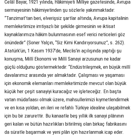
Celâl Bayar, 1921 yılında, Hâkimiyeti Milliye gazetesinde, Avrupa
sermayesinin hâkimiyetinden şu sözlerle yakınmaktadır:
“Tanzimat’tan beri, elverişsiz şartlar altında, Avrupa kapitalinin
memleketimize imtiyazlı bir şekilde girmesinin ve iktisat
kaynaklarımıza hâkim bulunmasının esef verici neticeleri göz
önündedir” (Soner Yalçın, “Siz Kimi Kandırıyorsunuz”, s. 262).
Atatürk’ün, 1 Kasım 1937’de, Meclis’in açılışında yaptığı şu
konuşma, Millî Ekonomi ve Millî Sanayi arzusunun ne kadar
güçlü olduğunu göstermektedir: “Endüstrileşmek, en büyük millî
davalarımız arasında yer almaktadır. Çalışması ve yaşaması
için ekonomik elemanları memleketimizde mevcut olan büyük
küçük her çeşit sanayiyi kuracağız ve işleteceğiz. En başta
vatan müdafaası olmak üzere, mahsullerimizi kıymetlendirmek
ve en kısa yoldan, en ileri ve refahlı Türkiye idealine ulaşabilmek
için bu bir zarurettir. Bu kanaatle beş yıllık ilk sanayi plânının
geri kalan ve bütün hazırlıkları bitirilmiş olan birkaç fabrikasını
da süratle başarmak ve yeni plân için hazırlanmak icap eder.