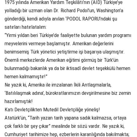
1975 yılında Amerikan Yardım Teşkilâtı’nın (AID) Türkiye’ye
yolladığı bir uzman olan Dr. Richard Podol’un, Washington’a
gönderdiği, kendi adıyla anılan ‘PODOL RAPORU’ndaki şu
satırları hatırlatalım:
“Yirmi yıldan beri Türkiye’de faaliyette bulunan yardım programı
meyvelerini vermeye başlamıştır. Amerikan değerlerini
benimsemiş Türk yönetici yetiştirme işi başarıya ulaşmıştır.
Önemli merkezlerde Amerikan eğitimi görmüş bir Türk’ün
bulunmadığı bakanlık ya da bir iktisadî devlet teşekkülü hemen
hemen kalmamıştır!”
Ne yazık ki, Amerika ile imzalanan İkili Antlaşmalarla,
‘Batılılaşmak adına’, bürokratlarımızın devşirilmesine biz zemin
hazırlamıştık!
Katı Devletçilikten Mutedil Devletçiliğe yöneliş!
Atatürk’ün, “Tarih yazan tarih yapana sadık kalmazsa, ortaya
çok farklı bir şey çıkar” mealinde bir sözü vardır. Ne yazık ki,
Cumhuriyet tarihimize hep, ezberlerin karanlığında bakılmakta;