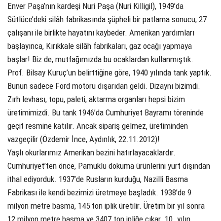
Enver Paşa’nın kardeşi Nuri Paşa (Nuri Killigil), 1949’da
Sütlüce’deki silâh fabrikasında şüpheli bir patlama sonucu, 27
çalışanı ile birlikte hayatını kaybeder. Amerikan yardımları
başlayınca, Kırıkkale silâh fabrikaları, gaz ocağı yapmaya
başlar! Biz de, mutfağımızda bu ocaklardan kullanmıştık.
Prof. Bilsay Kuruç’un belirttiğine göre, 1940 yılında tank yaptık.
Bunun sadece Ford motoru dışarıdan geldi. Dizaynı bizimdi.
Zırh levhası, topu, paleti, aktarma organları hepsi bizim
üretimimizdi. Bu tank 1946’da Cumhuriyet Bayramı töreninde
geçit resmine katılır. Ancak sipariş gelmez, üretiminden
vazgeçilir (Özdemir İnce, Aydınlık, 22.11.2012)!
Yaşlı okurlarımız Amerikan bezini hatırlayacaklardır.
Cumhuriyet’ten önce, Pamuklu dokuma ürünlerini yurt dışından
ithal ediyorduk. 1937’de Rusların kurduğu, Nazilli Basma
Fabrikası ile kendi bezimizi üretmeye başladık. 1938’de 9
milyon metre basma, 145 ton iplik üretilir. Üretim bir yıl sonra
12 milyon metre basma ve 3407 ton ipliğe çıkar. 10. yılın