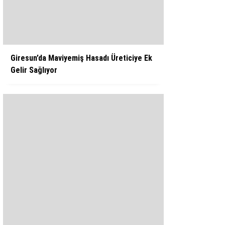
WhatsApp İhbar Hattı
Giresun’da Maviyemiş Hasadı Üreticiye Ek
Gelir Sağlıyor
Facebook
Instagram
Youtube