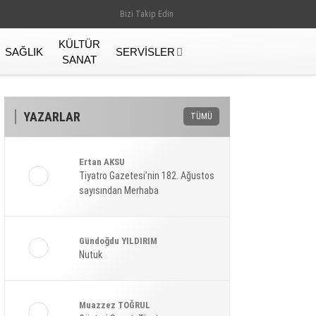
Bizi Takip Edin
KÜLTÜR
SAĞLIK
SERVISLER
SANAT
YAZARLAR
TÜMÜ
Ertan AKSU
Tiyatro Gazetesi’nin 182. Ağustos
sayısından Merhaba
Gündoğdu YILDIRIM
Nutuk
Gündem
Muazzez TOĞRUL