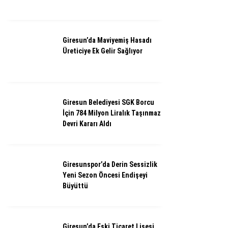
Giresun’da Maviyemiş Hasadı
Üreticiye Ek Gelir Sağlıyor
Giresun Belediyesi SGK Borcu
İçin 784 Milyon Liralık Taşınmaz
Devri Kararı Aldı
Giresunspor’da Derin Sessizlik
Yeni Sezon Öncesi Endişeyi
Büyüttü
Giresun’da Eski Ticaret Lisesi