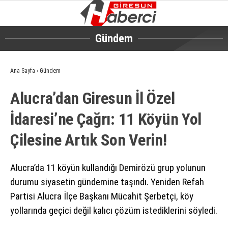
Gündem
GALERİ
VİDEO
Ana Sayfa
›
Gündem
GÜNDEM
Alucra’dan Giresun İl Özel
EKONOMI
İdaresi’ne Çağrı: 11 Köyün Yol
SIYASET
Çilesine Artık Son Verin!
ASAYIŞ
SPOR
Alucra’da 11 köyün kullandığı Demirözü grup yolunun
durumu siyasetin gündemine taşındı. Yeniden Refah
YAŞAM
Partisi Alucra İlçe Başkanı Mücahit Şerbetçi, köy
EĞITIM
yollarında geçici değil kalıcı çözüm istediklerini söyledi.
SAĞLIK