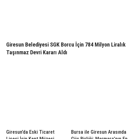
Giresun Belediyesi SGK Borcu İçin 784 Milyon Liralık
Taşınmaz Devri Kararı Aldı
Giresun’da Eski Ticaret
Bursa ile Giresun Arasında
Lisesi İçin Kent Müzesi
Güç Birliği; Marmara’nın En