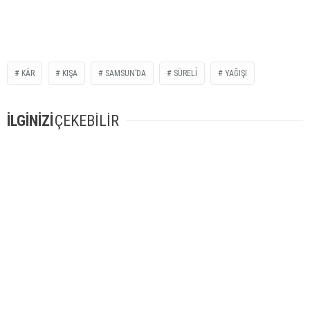
KÂR
KIŞA
SAMSUN’DA
SÜRELİ
YAĞIŞI
İLGİNİZİ
ÇEKEBİLİR