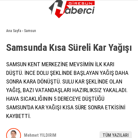
14
°
GIRESUN
Ana Sayfa
›
Samsun
GALERİ
VİDEO
YAZARLAR
Samsunda Kısa Süreli̇ Kar Yağışı
GÜNDEM
SAMSUN KENT MERKEZİNE MEVSİMİN İLK KARI
EKONOMI
DÜŞTÜ. İNCE DOLU ŞEKLİNDE BAŞLAYAN YAĞIŞ DAHA
SIYASET
SONRA KARA DÖNÜŞTÜ. SULU KAR ŞEKLİNDE OLAN
ASAYIŞ
YAĞIŞ, BAZI VATANDAŞLARI HAZIRLIKSIZ YAKALADI.
HAVA SICAKLIĞININ 5 DERECEYE DÜŞTÜĞÜ
SPOR
SAMSUN’DA KAR YAĞIŞI KISA SÜRE SONRA ETKİSİNİ
YAŞAM
KAYBETTİ.
EĞITIM
Mehmet YILDIRIM
TÜM YAZILARI
SAĞLIK