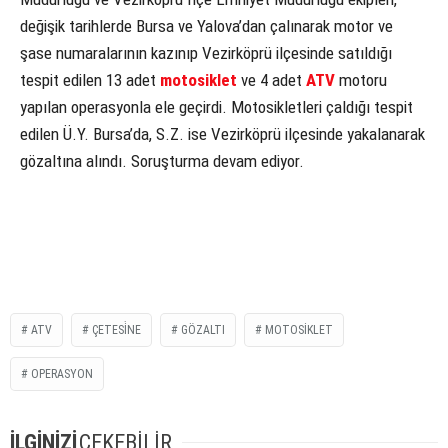
değişik tarihlerde Bursa ve Yalova’dan çalınarak motor ve
şase numaralarının kazınıp Vezirköprü ilçesinde satıldığı
tespit edilen 13 adet
motosiklet
ve 4 adet
ATV
motoru
yapılan operasyonla ele geçirdi. Motosikletleri çaldığı tespit
edilen Ü.Y. Bursa’da, S.Z. ise Vezirköprü ilçesinde yakalanarak
gözaltına alındı. Soruşturma devam ediyor.
ATV
ÇETESİNE
GÖZALTI
MOTOSIKLET
OPERASYON
İLGİNİZİ
ÇEKEBİLİR