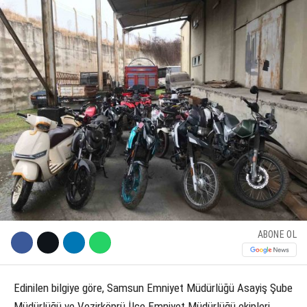
KÜLTÜR SANAT
WhatsApp İhbar Hattı
SERVISLER
Facebook
Instagram
Youtube
ABONE OL
Edinilen bilgiye göre, Samsun Emniyet Müdürlüğü Asayiş Şube
Müdürlüğü ve Vezirköprü İlçe Emniyet Müdürlüğü ekipleri,