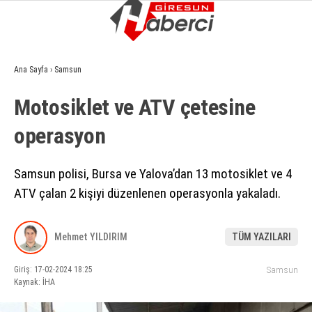
11.6
°
GIRESUN
Ana Sayfa
›
Samsun
GALERİ
VİDEO
YAZARLAR
Motosiklet ve ATV çetesine
GÜNDEM
operasyon
EKONOMI
SIYASET
Samsun polisi, Bursa ve Yalova’dan 13 motosiklet ve 4
ATV çalan 2 kişiyi düzenlenen operasyonla yakaladı.
ASAYIŞ
SPOR
Mehmet YILDIRIM
TÜM YAZILARI
YAŞAM
Giriş: 17-02-2024 18:25
Samsun
EĞITIM
Kaynak: İHA
SAĞLIK