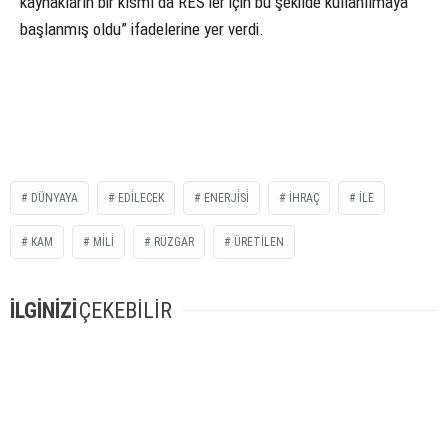
kaynakların bir kısmı da RES’ler için bu şekilde kullanılmaya
başlanmış oldu” ifadelerine yer verdi.
DÜNYAYA
EDİLECEK
ENERJİSİ
IHRAÇ
İLE
KAM
MİLİ
RÜZGAR
ÜRETILEN
İLGİNİZİ
ÇEKEBİLİR