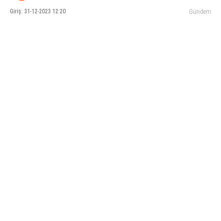
Giriş: 31-12-2023 12:20
Gündem
KÜLTÜR SANAT
WhatsApp İhbar Hattı
SERVISLER
Facebook
Instagram
Youtube