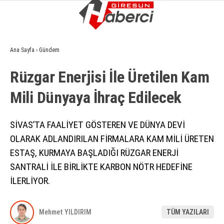
12.5
°
GIRESUN
Ana Sayfa
›
Gündem
GALERİ
VİDEO
YAZARLAR
Rüzgar Enerji̇si̇ İle Üreti̇len Kam
GÜNDEM
Mi̇li̇ Dünyaya İhraç Edi̇lecek
EKONOMI
SIYASET
SİVAS’TA FAALİYET GÖSTEREN VE DÜNYA DEVİ
OLARAK ADLANDIRILAN FİRMALARA KAM MİLİ ÜRETEN
ASAYIŞ
ESTAŞ, KURMAYA BAŞLADIĞI RÜZGAR ENERJİ
SPOR
SANTRALİ İLE BİRLİKTE KARBON NÖTR HEDEFİNE
İLERLİYOR.
YAŞAM
EĞITIM
Mehmet YILDIRIM
TÜM YAZILARI
SAĞLIK