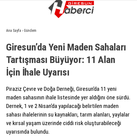
16.1
°
GIRESUN
Ana Sayfa
›
Gündem
GALERİ
VİDEO
YAZARLAR
Giresun’da Yeni Maden Sahaları
GÜNDEM
Tartışması Büyüyor: 11 Alan
EKONOMI
İçin İhale Uyarısı
SIYASET
ASAYIŞ
Piraziz Çevre ve Doğa Derneği, Giresun’da 11 yeni
maden sahasının ihale listesinde yer aldığını öne sürdü.
SPOR
Dernek, 1 ve 2 Nisan’da yapılacağı belirtilen maden
YAŞAM
sahası ihalelerinin su kaynakları, tarım alanları, yaylalar
ve kırsal yaşam üzerinde ciddi risk oluşturabileceği
EĞITIM
uyarısında bulundu.
SAĞLIK