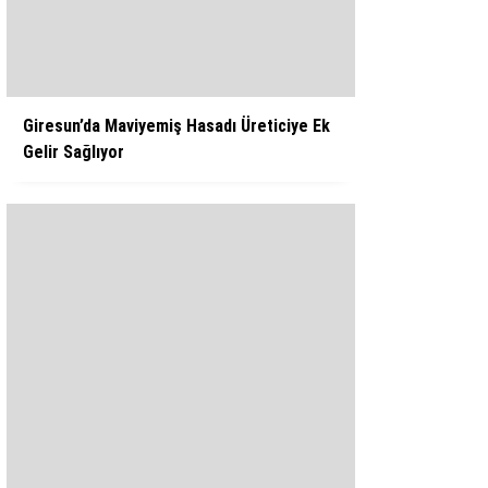
WhatsApp İhbar Hattı
Giresun’da Maviyemiş Hasadı Üreticiye Ek
Gelir Sağlıyor
Facebook
Instagram
Youtube