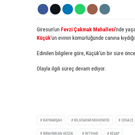
Giresun’un
Fevzi Çakmak Mahallesi
’nde yaş
Küçük
’ün evinin kömürlüğünde canına kıydığı 
Edinilen bilgilere göre, Küçük’ün bir süre önce
Olayla ilgili süreç devam ediyor.
BAYRAMŞAH
BILGISAYAR MÜHENDISI
CENAZE
İBRAHIMCAN KÜÇÜK
İNTIHAR
KEŞAP