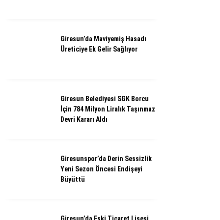
Giresun’da Maviyemiş Hasadı
Üreticiye Ek Gelir Sağlıyor
Giresun Belediyesi SGK Borcu
İçin 784 Milyon Liralık Taşınmaz
Devri Kararı Aldı
Giresunspor’da Derin Sessizlik
Yeni Sezon Öncesi Endişeyi
Büyüttü
Giresun’da Eski Ticaret Lisesi