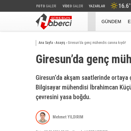
16.6
°
FOTO
GALERİ
VİDEO
GALERİ
YAZARLAR
GÜNDEM
E
Ana Sayfa
›
Asayiş
›
Giresun’da genç mühendis canına kıydı!
Giresun’da genç müh
Giresun’da akşam saatlerinde ortaya ç
Bilgisayar mühendisi İbrahimcan Küçü
çevresini yasa boğdu.
Mehmet YILDIRIM