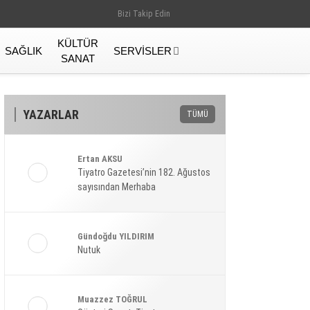
Bizi Takip Edin
KÜLTÜR
SAĞLIK
SERVISLER
SANAT
YAZARLAR
TÜMÜ
Ertan AKSU
Tiyatro Gazetesi’nin 182. Ağustos
sayısından Merhaba
Gündoğdu YILDIRIM
Nutuk
Gündem
Muazzez TOĞRUL