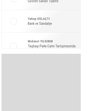
Gösteri Sanatı Tiyatro
Ekonomi
Spor
Yakup GÜLAÇTI
Magazin
Bank ve Sandalye
Sağlık
Mehmet YILDIRIM
Teknoloji
Taşbaşı Parkı Cami Tartışmasında
Amaç: Siyasi Hamle Mi?
Şaban KARAKAYA
Bize Akıl Verme Para Ver Diyenler,
Arada-Bir Parasızları Dinlesinler
Pınar HOLT
Kendini yeniden keşfet!