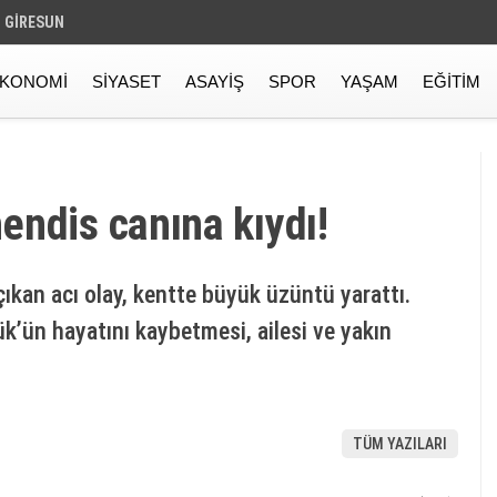
GIRESUN
KONOMI
SIYASET
ASAYIŞ
SPOR
YAŞAM
EĞITIM
endis canına kıydı!
ıkan acı olay, kentte büyük üzüntü yarattı.
k’ün hayatını kaybetmesi, ailesi ve yakın
TÜM YAZILARI