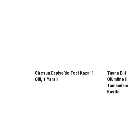
Giresun Espiye’de Feci Kaza! 1
Tuana Elif
Ölü, 1 Yaralı
Ölümüne İl
Tamamlandı
Kastla