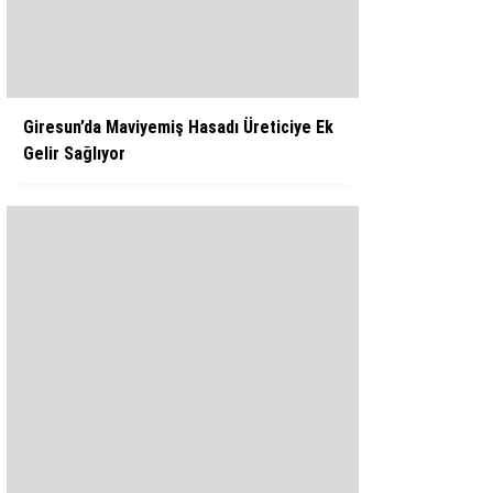
WhatsApp İhbar Hattı
Giresun’da Maviyemiş Hasadı Üreticiye Ek
Gelir Sağlıyor
Facebook
Instagram
Youtube