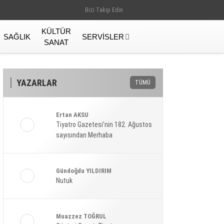
Bizi Takip Edin
KÜLTÜR
SAĞLIK
SERVISLER
SANAT
YAZARLAR
TÜMÜ
Ertan AKSU
Tiyatro Gazetesi’nin 182. Ağustos
sayısından Merhaba
Gündoğdu YILDIRIM
Nutuk
Gündem
Muazzez TOĞRUL