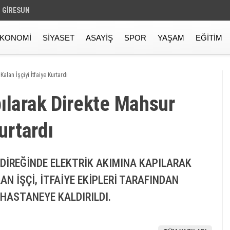
GIRESUN
KONOMI
SIYASET
ASAYIŞ
SPOR
YAŞAM
EĞITIM
lan İşçi̇yi̇ İtfai̇ye Kurtardı
ılarak Di̇rekte Mahsur
Kurtardı
DİREĞİNDE ELEKTRİK AKIMINA KAPILARAK
N İŞÇİ, İTFAİYE EKİPLERİ TARAFINDAN
HASTANEYE KALDIRILDI.