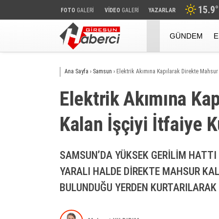
15.9
°
FOTO
GALERİ
VİDEO
GALERİ
YAZARLAR
GÜNDEM
E
Ana Sayfa
›
Samsun
›
Elektri̇k Akımına Kapılarak Di̇rekte Mahsur Ka
Elektri̇k Akımına Kap
Kalan İşçi̇yi̇ İtfai̇ye 
SAMSUN’DA YÜKSEK GERİLİM HATTI 
YARALI HALDE DİREKTE MAHSUR KALA
BULUNDUĞU YERDEN KURTARILARAK 