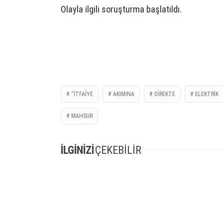
Olayla ilgili soruşturma başlatıldı.
“İTFAİYE
AKIMINA
DİREKTE
ELEKTRIK
MAHSUR
İLGİNİZİ
ÇEKEBİLİR