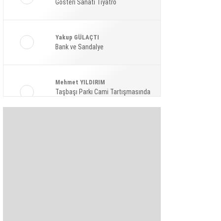
Gösteri Sanatı Tiyatro
Ekonomi
Spor
Yakup GÜLAÇTI
Magazin
Bank ve Sandalye
Sağlık
Mehmet YILDIRIM
Teknoloji
Taşbaşı Parkı Cami Tartışmasında
Amaç: Siyasi Hamle Mi?
Şaban KARAKAYA
Bize Akıl Verme Para Ver Diyenler,
Arada-Bir Parasızları Dinlesinler
Pınar HOLT
Kendini yeniden keşfet!