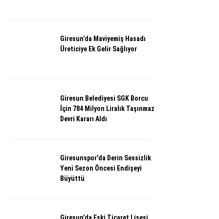
Giresun’da Maviyemiş Hasadı
Üreticiye Ek Gelir Sağlıyor
Giresun Belediyesi SGK Borcu
İçin 784 Milyon Liralık Taşınmaz
Devri Kararı Aldı
Giresunspor’da Derin Sessizlik
Yeni Sezon Öncesi Endişeyi
Büyüttü
Giresun’da Eski Ticaret Lisesi