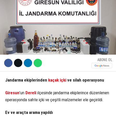
KÜLTÜR SANAT
WhatsApp İhbar Hattı
SERVISLER
Facebook
ABONE OL
Instagram
Jandarma ekiplerinden
kaçak içki
ve silah operasyonu
Youtube
Giresun
’un
Dereli
ilçesinde jandarma ekiplerince düzenlenen
operasyonda sahte içki ve çeşitli malzemeler ele geçirildi.
Ev ve araçta arama yapıldı