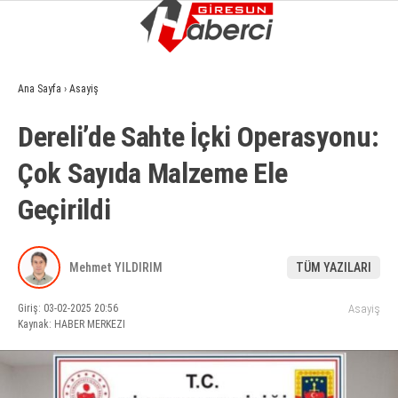
17.1
°
GIRESUN
Ana Sayfa
›
Asayiş
GALERİ
VİDEO
YAZARLAR
Dereli’de Sahte İçki Operasyonu:
GÜNDEM
Çok Sayıda Malzeme Ele
EKONOMI
Geçirildi
SIYASET
ASAYIŞ
Mehmet YILDIRIM
TÜM YAZILARI
SPOR
Giriş: 03-02-2025 20:56
Asayiş
YAŞAM
Kaynak: HABER MERKEZI
EĞITIM
SAĞLIK