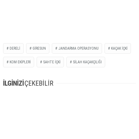
DERELI
GIRESUN
JANDARMA OPERASYONU
KAÇAK IÇKI
KOM EKIPLERI
SAHTE IÇKI
SILAH KAÇAKÇILIĞI
İLGİNİZİ
ÇEKEBİLİR