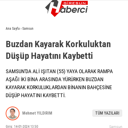
6.4
°
GIRESUN
Ana Sayfa
›
Samsun
GALERİ
VİDEO
YAZARLAR
Buzdan Kayarak Korkuluktan
GÜNDEM
Düşüp Hayatını Kaybetti̇
EKONOMI
SIYASET
SAMSUN’DA ALİ IŞITAN (55) YAYA OLARAK RAMPA
AŞAĞI İKİ BİNA ARASINDA YÜRÜRKEN BUZDAN
ASAYIŞ
KAYARAK KORKULUKLARDAN BİNANIN BAHÇESİNE
SPOR
DÜŞÜP HAYATINI KAYBETTİ.
YAŞAM
Mehmet YILDIRIM
TÜM YAZILARI
EĞITIM
Giriş: 14-01-2024 13:50
Samsun
SAĞLIK