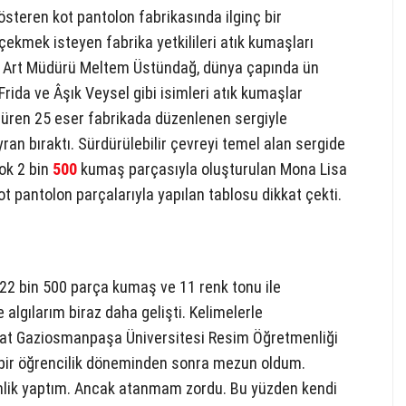
steren kot pantolon fabrikasında ilginç bir
ekmek isteyen fabrika yetkilileri atık kumaşları
ika Art Müdürü Meltem Üstündağ, dünya çapında ün
 Frida ve Âşık Veysel gibi isimleri atık kumaşlar
 süren 25 eser fabrikada düzenlenen sergiyle
ran bıraktı. Sürdürülebilir çevreyi temel alan sergide
çok 2 bin
500
kumaş parçasıyla oluşturulan Mona Lisa
ot pantolon parçalarıyla yapılan tablosu dikkat çekti.
2 bin 500 parça kumaş ve 11 renk tonu ile
algılarım biraz daha gelişti. Kelimelerle
kat Gaziosmanpaşa Üniversitesi Resim Öğretmenliği
bir öğrencilik döneminden sonra mezun oldum.
ik yaptım. Ancak atanmam zordu. Bu yüzden kendi