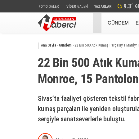
9.3
°
G
FOTO
GALERİ
VİDEO
GALERİ
YAZARLAR
GÜNDEM
E
Ana Sayfa
›
Gündem
›
22 Bi̇n 500 Atık Kumaş Parçasıyla Mari̇lyn 
22 Bi̇n 500 Atık Kum
Monroe, 15 Pantolonla
Sivas’ta faaliyet gösteren tekstil fabr
kumaş parçaları ile yeniden oluşturu
sergiyle sanatseverlerle buluştu.