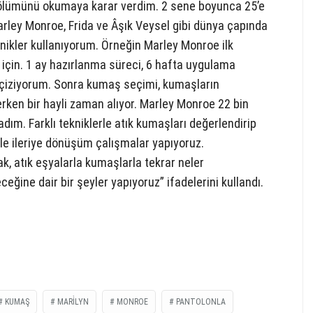
lümünü okumaya karar verdim. 2 sene boyunca 25’e
arley Monroe, Frida ve Âşık Veysel gibi dünya çapında
eknikler kullanıyorum. Örneğin Marley Monroe ilk
 için. 1 ay hazırlanma süreci, 6 hafta uygulama
 çiziyorum. Sonra kumaş seçimi, kumaşların
erken bir hayli zaman alıyor. Marley Monroe 22 bin
ım. Farklı tekniklerle atık kumaşları değerlendirip
izle ileriye dönüşüm çalışmalar yapıyoruz.
k, atık eşyalarla kumaşlarla tekrar neler
ceğine dair bir şeyler yapıyoruz” ifadelerini kullandı.
KUMAŞ
MARİLYN
MONROE
PANTOLONLA