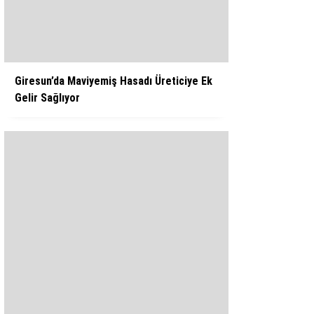
WhatsApp İhbar Hattı
Giresun’da Maviyemiş Hasadı Üreticiye Ek
Gelir Sağlıyor
Facebook
Instagram
Youtube