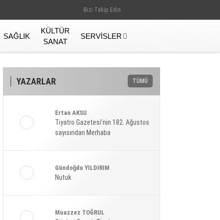
Bizi Takip Edin
KÜLTÜR
SAĞLIK
SERVISLER
SANAT
YAZARLAR
TÜMÜ
Ertan AKSU
Tiyatro Gazetesi’nin 182. Ağustos
sayısından Merhaba
Gündoğdu YILDIRIM
Nutuk
Gündem
Muazzez TOĞRUL