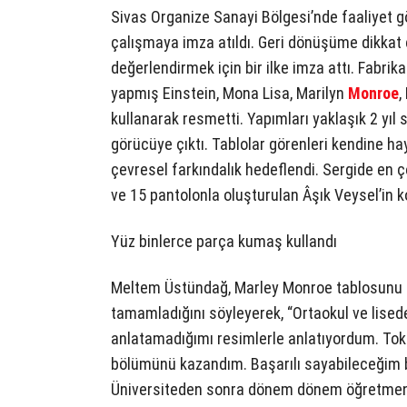
Sivas Organize Sanayi Bölgesi’nde faaliyet gö
çalışmaya imza atıldı. Geri dönüşüme dikkat ç
değerlendirmek için bir ilke imza attı. Fabr
yapmış Einstein, Mona Lisa, Marilyn
Monroe
,
kullanarak resmetti. Yapımları yaklaşık 2 yıl
görücüye çıktı. Tablolar görenleri kendine hay
çevresel farkındalık hedeflendi. Sergide en 
ve 15 pantolonla oluşturulan Âşık Veysel’in k
Yüz binlerce parça kumaş kullandı
Meltem Üstündağ, Marley Monroe tablosunu 2
tamamladığını söyleyerek, “Ortaokul ve lisede 
anlatamadığımı resimlerle anlatıyordum. To
bölümünü kazandım. Başarılı sayabileceğim 
Üniversiteden sonra dönem dönem öğretmenl