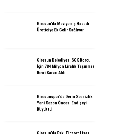
Giresun’da Maviyemiş Hasadı
Üreticiye Ek Gelir Sağlıyor
Giresun Belediyesi SGK Borcu
İçin 784 Milyon Liralık Taşınmaz
Devri Kararı Aldı
Giresunspor’da Derin Sessizlik
Yeni Sezon Öncesi Endişeyi
Büyüttü
Giresun’da Eski Ticaret Lisesi