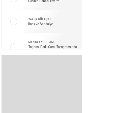
Gösteri Sanatı Tiyatro
Ekonomi
Spor
Yakup GÜLAÇTI
Magazin
Bank ve Sandalye
Sağlık
Mehmet YILDIRIM
Teknoloji
Taşbaşı Parkı Cami Tartışmasında
Amaç: Siyasi Hamle Mi?
Şaban KARAKAYA
Bize Akıl Verme Para Ver Diyenler,
Arada-Bir Parasızları Dinlesinler
Pınar HOLT
Kendini yeniden keşfet!