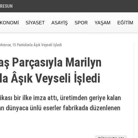
IRESUN
KONOMI
SIYASET
ASAYIŞ
SPOR
YAŞAM
EĞITIM
Monroe, 15 Pantolonla Âşık Veyseli̇ İşledi̇
aş Parçasıyla Mari̇lyn
 Âşık Veyseli̇ İşledi̇
ikası bir ilke imza attı, üretimden geriye kalan
lan dünyaca ünlü eserler fabrikada düzenlenen