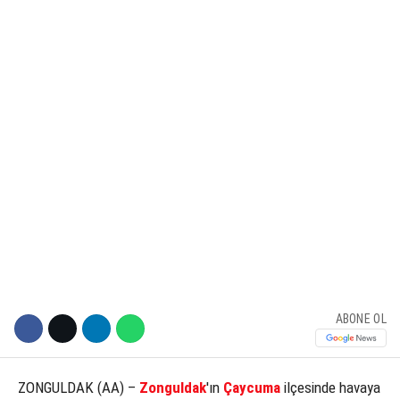
KÜLTÜR SANAT
WhatsApp İhbar Hattı
SERVISLER
Facebook
Instagram
Youtube
ABONE OL
ZONGULDAK (AA) –
Zonguldak
'ın
Çaycuma
ilçesinde havaya