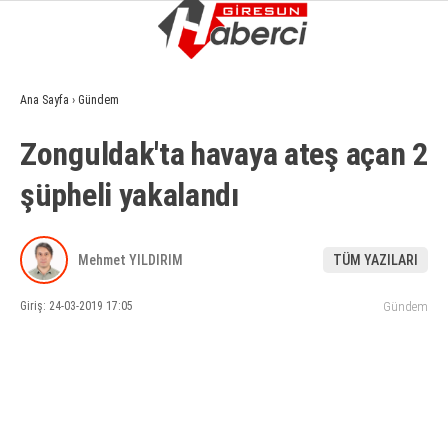
13.7
°
GIRESUN
Ana Sayfa
›
Gündem
GALERİ
VİDEO
YAZARLAR
Zonguldak'ta havaya ateş açan 2
GÜNDEM
şüpheli yakalandı
EKONOMI
SIYASET
Mehmet YILDIRIM
TÜM YAZILARI
ASAYIŞ
Giriş: 24-03-2019 17:05
Gündem
SPOR
YAŞAM
EĞITIM
SAĞLIK