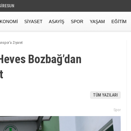
GIRESUN
KONOMI
SIYASET
ASAYIŞ
SPOR
YAŞAM
EĞITIM
nspor’a Ziyaret
 Heves Bozbağ’dan
t
TÜM YAZILARI
Spor