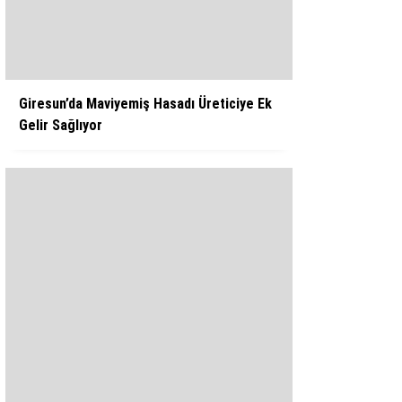
WhatsApp İhbar Hattı
Giresun’da Maviyemiş Hasadı Üreticiye Ek
Gelir Sağlıyor
Facebook
Instagram
Youtube