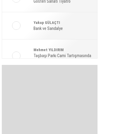
Gösteri Sanatı Tiyatro
Ekonomi
Spor
Yakup GÜLAÇTI
Magazin
Bank ve Sandalye
Sağlık
Mehmet YILDIRIM
Teknoloji
Taşbaşı Parkı Cami Tartışmasında
Amaç: Siyasi Hamle Mi?
Şaban KARAKAYA
Bize Akıl Verme Para Ver Diyenler,
Arada-Bir Parasızları Dinlesinler
Pınar HOLT
Kendini yeniden keşfet!