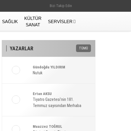
Bizi Takip Edin
KÜLTÜR
SAĞLIK
SERVISLER
SANAT
YAZARLAR
TÜMÜ
Gündoğdu YILDIRIM
Nutuk
Ertan AKSU
Tiyatro Gazetesi’nin 181.
Temmuz sayısından Merhaba
Gündem
Muazzez TOĞRUL