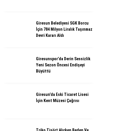
Giresun Belediyesi SGK Borcu
İçin 784 Milyon Liralık Taşınmaz
Devri Kararı Aldı
Giresunspor’da Derin Sessizlik
Yeni Sezon Öncesi Endişeyi
Büyüttü
Giresun’da Eski Ticaret Lisesi
İçin Kent Müzesi Çağrısı
Triko Tişört Alırken Beden Ve