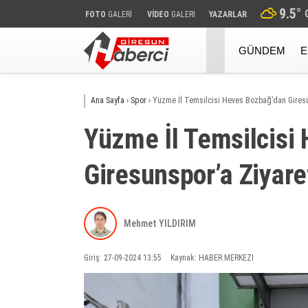
9.5
°
FOTO
GALERİ
VİDEO
GALERİ
YAZARLAR
GÜNDEM
E
Ana Sayfa
›
Spor
›
Yüzme İl Temsilcisi Heves Bozbağ’dan Giresu
Yüzme İl Temsilcisi
Giresunspor’a Ziyare
Mehmet YILDIRIM
Giriş: 27-09-2024 13:55
Kaynak: HABER MERKEZI