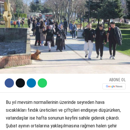
KÜLTÜR SANAT
WhatsApp İhbar Hattı
SERVISLER
Facebook
Instagram
ABONE OL
Youtube
Bu yıl mevsim normallerinin üzerinde seyreden hava
sıcaklıkları fındık üreticileri ve çiftçileri endişeye düşürürken,
vatandaşlar ise hafta sonunun keyfini sahile giderek çıkardı.
Şubat ayının ortalarına yaklaşılmasına rağmen halen şehir