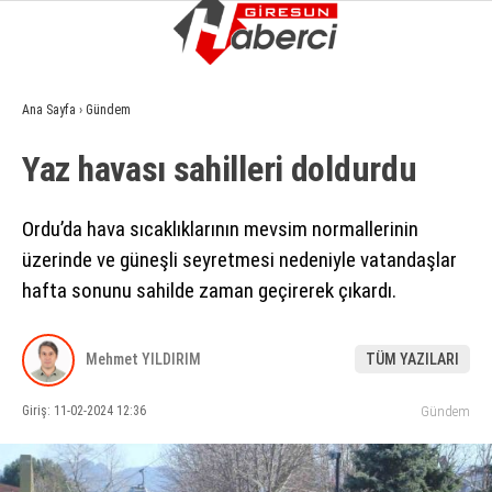
10.1
°
GIRESUN
Ana Sayfa
›
Gündem
GALERİ
VİDEO
YAZARLAR
Yaz havası sahilleri doldurdu
GÜNDEM
Ordu’da hava sıcaklıklarının mevsim normallerinin
EKONOMI
üzerinde ve güneşli seyretmesi nedeniyle vatandaşlar
SIYASET
hafta sonunu sahilde zaman geçirerek çıkardı.
ASAYIŞ
SPOR
Mehmet YILDIRIM
TÜM YAZILARI
YAŞAM
Giriş: 11-02-2024 12:36
Gündem
EĞITIM
SAĞLIK