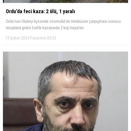
Ordu’da feci kaza: 2 ölü, 1 yaralı
KÜLTÜR SANAT
Ordu’nun Ulubey ilçesinde otomobil ile minibüsün çarpışması sonucu
WhatsApp İhbar Hattı
SERVISLER
meydana gelen trafik kazasında 2 kişi hayatını
19 Şubat 2024 Pazartesi 09:23
Facebook
Instagram
Youtube