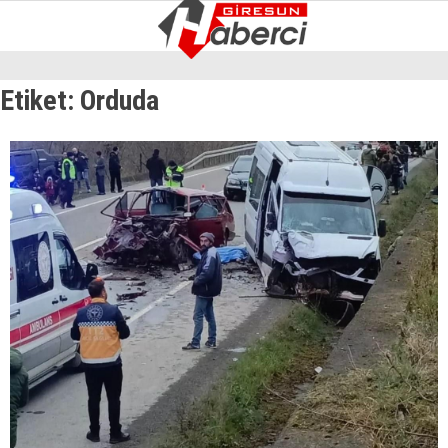
8.1
°
GIRESUN
Etiket:
Orduda
GALERİ
VİDEO
YAZARLAR
GÜNDEM
EKONOMI
SIYASET
ASAYIŞ
SPOR
YAŞAM
EĞITIM
SAĞLIK