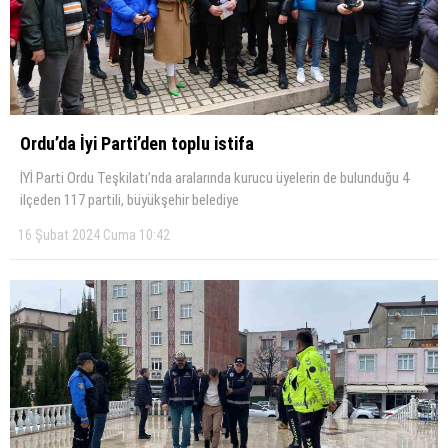
Ordu’da İyi Parti’den toplu istifa
İYİ Parti Ordu Teşkilatı’nda aralarında kurucu üyelerin de bulunduğu 4
ilçeden 117 partili, büyükşehir belediye
16 Şubat 2024 Cuma 10:42