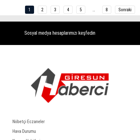
1
2
3
4
5
…
8
Sonraki
Sosyal medya hesaplarımızı keşfedin
Nöbetçi Eczaneler
Hava Durumu