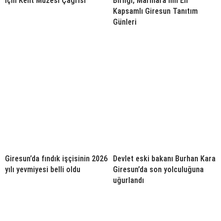
İçin Kent Müzesi Çağrısı
Birliği; Marmara’nın En
Kapsamlı Giresun Tanıtım
Günleri
Giresun’da fındık işçisinin 2026
Devlet eski bakanı Burhan Kara
yılı yevmiyesi belli oldu
Giresun’da son yolculuğuna
uğurlandı