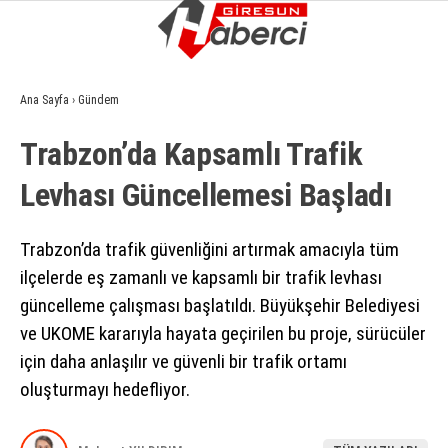
15.1
°
GIRESUN
Ana Sayfa
›
Gündem
GALERİ
VİDEO
YAZARLAR
Trabzon’da Kapsamlı Trafik
GÜNDEM
Levhası Güncellemesi Başladı
EKONOMI
SIYASET
Trabzon’da trafik güvenliğini artırmak amacıyla tüm
ilçelerde eş zamanlı ve kapsamlı bir trafik levhası
ASAYIŞ
güncelleme çalışması başlatıldı. Büyükşehir Belediyesi
SPOR
ve UKOME kararıyla hayata geçirilen bu proje, sürücüler
için daha anlaşılır ve güvenli bir trafik ortamı
YAŞAM
oluşturmayı hedefliyor.
EĞITIM
SAĞLIK