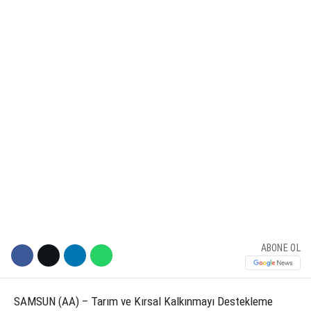
KÜLTÜR SANAT
WhatsApp İhbar Hattı
SERVISLER
Facebook
Instagram
Youtube
ABONE OL
SAMSUN (AA) – Tarım ve Kırsal Kalkınmayı Destekleme