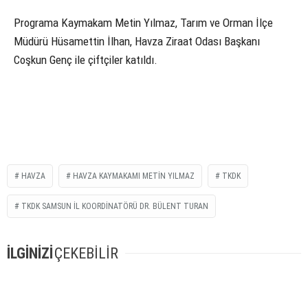
Programa Kaymakam Metin Yılmaz, Tarım ve Orman İlçe
Müdürü Hüsamettin İlhan, Havza Ziraat Odası Başkanı
Coşkun Genç ile çiftçiler katıldı.
HAVZA
HAVZA KAYMAKAMI METIN YILMAZ
TKDK
TKDK SAMSUN İL KOORDINATÖRÜ DR. BÜLENT TURAN
İLGİNİZİ
ÇEKEBİLİR