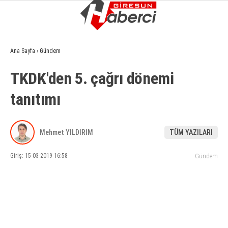
17.5
°
GIRESUN
Ana Sayfa
›
Gündem
GALERİ
VİDEO
YAZARLAR
TKDK'den 5. çağrı dönemi
GÜNDEM
tanıtımı
EKONOMI
SIYASET
Mehmet YILDIRIM
TÜM YAZILARI
ASAYIŞ
Giriş: 15-03-2019 16:58
Gündem
SPOR
YAŞAM
EĞITIM
SAĞLIK