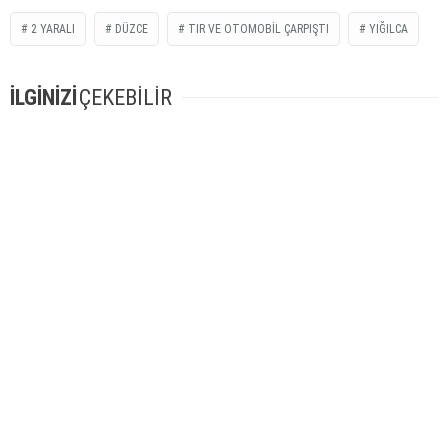
2 YARALI
DÜZCE
TIR VE OTOMOBIL ÇARPIŞTI
YIĞILCA
İLGİNİZİ
ÇEKEBİLİR