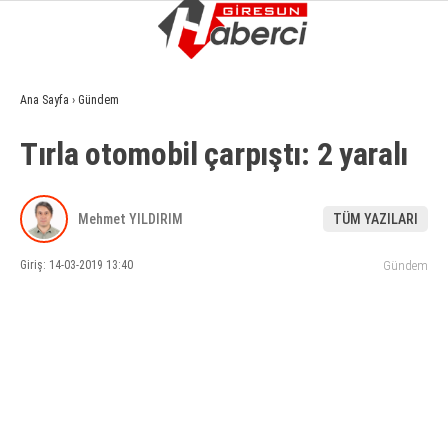
12.5
°
GIRESUN
Ana Sayfa
›
Gündem
GALERİ
VİDEO
YAZARLAR
Tırla otomobil çarpıştı: 2 yaralı
GÜNDEM
EKONOMI
Mehmet YILDIRIM
TÜM YAZILARI
SIYASET
Giriş: 14-03-2019 13:40
Gündem
ASAYIŞ
SPOR
YAŞAM
EĞITIM
SAĞLIK