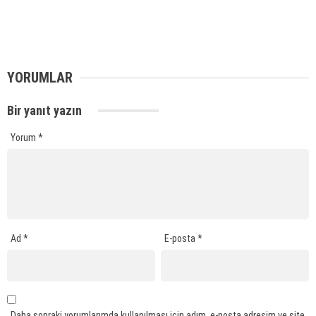
YORUMLAR
Bir yanıt yazın
Yorum
*
Ad
*
E-posta
*
Daha sonraki yorumlarımda kullanılması için adım, e-posta adresim ve site