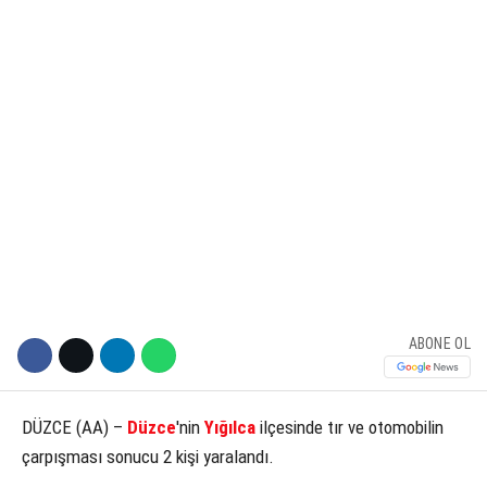
KÜLTÜR SANAT
WhatsApp İhbar Hattı
SERVISLER
Facebook
Instagram
ABONE OL
Youtube
DÜZCE (AA) –
Düzce
'nin
Yığılca
ilçesinde tır ve otomobilin
çarpışması sonucu 2 kişi yaralandı.