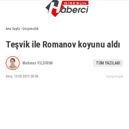
8.8
°
GIRESUN
Ana Sayfa
›
Girişimcilik
GALERİ
VİDEO
YAZARLAR
Teşvik ile Romanov koyunu aldı
GÜNDEM
EKONOMI
Mehmet YILDIRIM
TÜM YAZILARI
SIYASET
Giriş: 13-02-2019 00:06
Girişimcilik
ASAYIŞ
SPOR
YAŞAM
EĞITIM
SAĞLIK