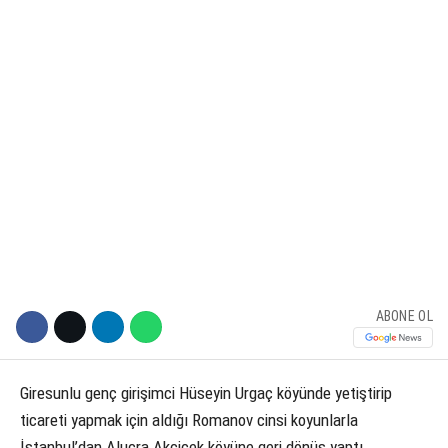
KÜLTÜR SANAT
WhatsApp İhbar Hattı
SERVISLER
Facebook
Instagram
ABONE OL
Youtube
Giresunlu genç girişimci Hüseyin Urgaç köyünde yetiştirip
ticareti yapmak için aldığı Romanov cinsi koyunlarla
İstanbul’dan Alucra Akçiçek köyüne geri dönüş yaptı.