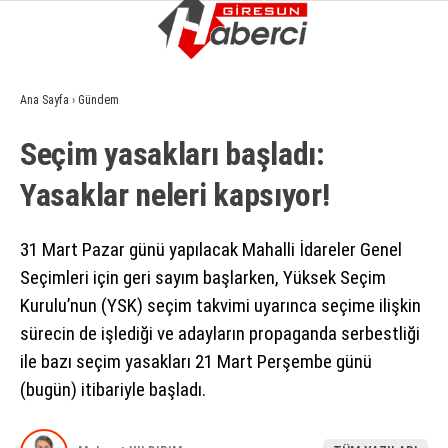
7.1
°
GIRESUN
Ana Sayfa
›
Gündem
GALERİ
VİDEO
YAZARLAR
Seçim yasakları başladı:
GÜNDEM
Yasaklar neleri kapsıyor!
EKONOMI
SIYASET
31 Mart Pazar günü yapılacak Mahalli İdareler Genel
Seçimleri için geri sayım başlarken, Yüksek Seçim
ASAYIŞ
Kurulu’nun (YSK) seçim takvimi uyarınca seçime ilişkin
SPOR
sürecin de işlediği ve adayların propaganda serbestliği
ile bazı seçim yasakları 21 Mart Perşembe günü
YAŞAM
(bugün) itibariyle başladı.
EĞITIM
SAĞLIK