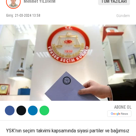
Mehmet YILDIRIM
TÜM YAZILARI
KÜLTÜR SANAT
Giriş: 21-03-2024 13:58
Gündem
WhatsApp İhbar Hattı
SERVISLER
Facebook
Instagram
Youtube
ABONE OL
YSK’nın seçim takvimi kapsamında siyasi partiler ve bağımsız