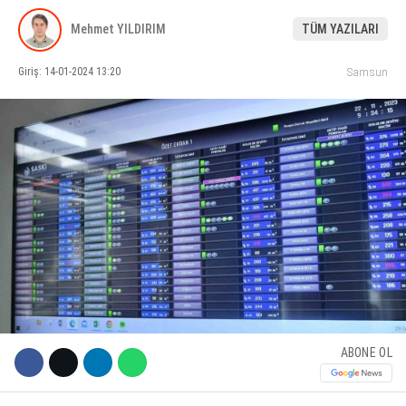
Mehmet YILDIRIM
TÜM YAZILARI
KÜLTÜR SANAT
WhatsApp İhbar Hattı
SERVISLER
Giriş: 14-01-2024 13:20
Samsun
Facebook
Instagram
Youtube
ABONE OL