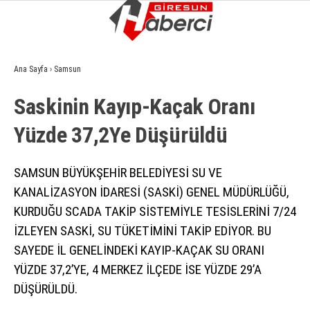
7.8
°
GIRESUN
Ana Sayfa
›
Samsun
GALERİ
VİDEO
YAZARLAR
Saski̇ni̇n Kayıp-Kaçak Oranı
GÜNDEM
Yüzde 37,2Ye Düşürüldü
EKONOMI
SIYASET
SAMSUN BÜYÜKŞEHİR BELEDİYESİ SU VE
KANALİZASYON İDARESİ (SASKİ) GENEL MÜDÜRLÜĞÜ,
ASAYIŞ
KURDUĞU SCADA TAKİP SİSTEMİYLE TESİSLERİNİ 7/24
SPOR
İZLEYEN SASKİ, SU TÜKETİMİNİ TAKİP EDİYOR. BU
SAYEDE İL GENELİNDEKİ KAYIP-KAÇAK SU ORANI
YAŞAM
YÜZDE 37,2’YE, 4 MERKEZ İLÇEDE İSE YÜZDE 29’A
EĞITIM
DÜŞÜRÜLDÜ.
SAĞLIK