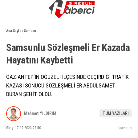
11.1
°
GIRESUN
Ana Sayfa
›
Samsun
GALERİ
VİDEO
YAZARLAR
Samsunlu Sözleşmeli̇ Er Kazada
GÜNDEM
Hayatını Kaybetti̇
EKONOMI
SIYASET
GAZİANTEP’İN OĞUZELİ İLÇESİNDE GEÇİRDİĞİ TRAFİK
KAZASI SONUCU SÖZLEŞMELİ ER ABDULSAMET
ASAYIŞ
DURAN ŞEHİT OLDU.
SPOR
YAŞAM
Mehmet YILDIRIM
TÜM YAZILARI
EĞITIM
Giriş: 17-12-2023 22:50
Samsun
SAĞLIK