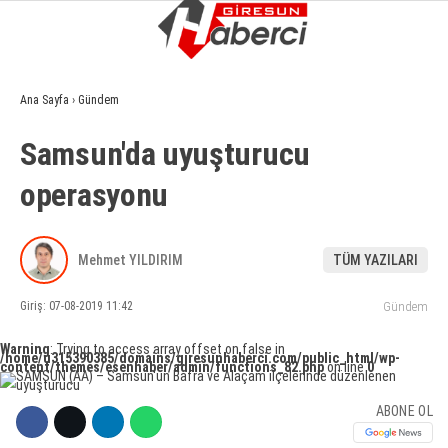
16
°
GIRESUN
Ana Sayfa
›
Gündem
GALERİ
VİDEO
YAZARLAR
Samsun'da uyuşturucu
GÜNDEM
operasyonu
EKONOMI
SIYASET
Mehmet YILDIRIM
TÜM YAZILARI
ASAYIŞ
Giriş: 07-08-2019 11:42
Gündem
SPOR
Warning
: Trying to access array offset on false in
/home/u315390385/domains/giresunhaberci.com/public_html/wp-
YAŞAM
content/themes/esenhaber/admin/functions_82.php
on line
0
EĞITIM
ABONE OL
SAĞLIK