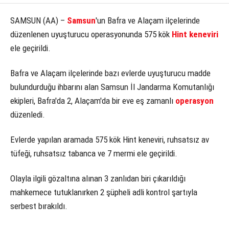
KÜLTÜR SANAT
SAMSUN (AA) –
Samsun
'un Bafra ve Alaçam ilçelerinde
düzenlenen uyuşturucu operasyonunda 575 kök
Hint keneviri
WhatsApp İhbar Hattı
SERVISLER
ele geçirildi.
Bafra ve Alaçam ilçelerinde bazı evlerde uyuşturucu madde
bulundurduğu ihbarını alan Samsun İl Jandarma Komutanlığı
Facebook
ekipleri, Bafra'da 2, Alaçam'da bir eve eş zamanlı
operasyon
düzenledi.
Instagram
Evlerde yapılan aramada 575 kök Hint keneviri, ruhsatsız av
tüfeği, ruhsatsız tabanca ve 7 mermi ele geçirildi.
Youtube
Olayla ilgili gözaltına alınan 3 zanlıdan biri çıkarıldığı
mahkemece tutuklanırken 2 şüpheli adli kontrol şartıyla
serbest bırakıldı.