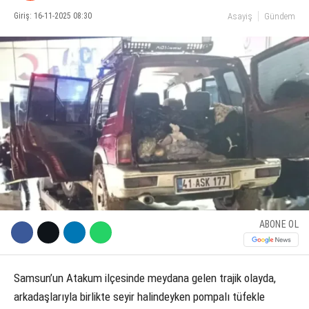
Giriş: 16-11-2025 08:30
Asayiş
Gündem
KÜLTÜR SANAT
WhatsApp İhbar Hattı
SERVISLER
Facebook
Instagram
Youtube
ABONE OL
Samsun’un Atakum ilçesinde meydana gelen trajik olayda,
arkadaşlarıyla birlikte seyir halindeyken pompalı tüfekle