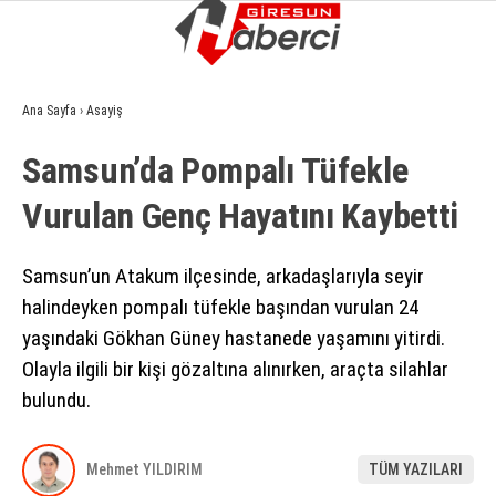
15.3
°
GIRESUN
Ana Sayfa
›
Asayiş
GALERİ
VİDEO
YAZARLAR
Samsun’da Pompalı Tüfekle
GÜNDEM
Vurulan Genç Hayatını Kaybetti
EKONOMI
SIYASET
Samsun’un Atakum ilçesinde, arkadaşlarıyla seyir
halindeyken pompalı tüfekle başından vurulan 24
ASAYIŞ
yaşındaki Gökhan Güney hastanede yaşamını yitirdi.
SPOR
Olayla ilgili bir kişi gözaltına alınırken, araçta silahlar
bulundu.
YAŞAM
EĞITIM
Mehmet YILDIRIM
TÜM YAZILARI
SAĞLIK