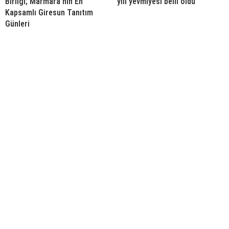
Birliği; Marmara’nın En
yılı yevmiyesi belli oldu
Kapsamlı Giresun Tanıtım
Günleri