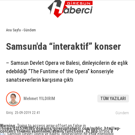
13.3
°
GIRESUN
Ana Sayfa
›
Gündem
GALERİ
VİDEO
YAZARLAR
Samsun'da “interaktif” konser
GÜNDEM
– Samsun Devlet Opera ve Balesi, dinleyicilerin de eşlik
EKONOMI
edebildiği “The Funtime of the Opera” konseriyle
SIYASET
sanatseverlerin karşısına çıktı
ASAYIŞ
SPOR
Mehmet YILDIRIM
TÜM YAZILARI
YAŞAM
Giriş: 25-09-2019 22:41
Gündem
EĞITIM
Warning
: Trying to access array offset on false in
/home/u315390385/domains/giresunhaberci.com/public_html/wp-
content/themes/esenhaber/admin/functions_82.php
on line
0
SAĞLIK