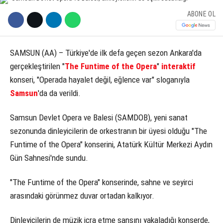
ABONE OL
KÜLTÜR SANAT
WhatsApp İhbar Hattı
SERVISLER
SAMSUN (AA) – Türkiye'de ilk defa geçen sezon Ankara'da
gerçekleştirilen "
The Funtime of the Opera
"
interaktif
konseri, "Operada hayalet değil, eğlence var" sloganıyla
Facebook
Samsun
'da da verildi.
Samsun Devlet Opera ve Balesi (SAMDOB), yeni sanat
sezonunda dinleyicilerin de orkestranın bir üyesi olduğu "The
Instagram
Funtime of the Opera" konserini, Atatürk Kültür Merkezi Aydın
Gün Sahnesi'nde sundu.
Youtube
"The Funtime of the Opera" konserinde, sahne ve seyirci
arasındaki görünmez duvar ortadan kalkıyor.
Dinleyicilerin de müzik icra etme şansını yakaladığı konserde,