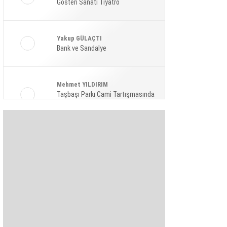
Gösteri Sanatı Tiyatro
Ekonomi
Spor
Yakup GÜLAÇTI
Magazin
Bank ve Sandalye
Sağlık
Mehmet YILDIRIM
Teknoloji
Taşbaşı Parkı Cami Tartışmasında
Amaç: Siyasi Hamle Mi?
Şaban KARAKAYA
Bize Akıl Verme Para Ver Diyenler,
Arada-Bir Parasızları Dinlesinler
Pınar HOLT
Kendini yeniden keşfet!