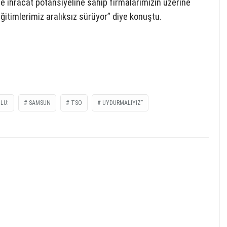
e ihracat potansiyeline sahip firmalarımızın üzerine
ğitimlerimiz aralıksız sürüyor” diye konuştu.
LU:
SAMSUN
TSO
UYDURMALIYIZ”