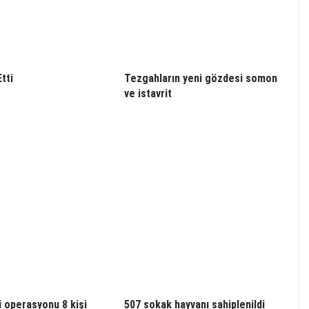
Etti
Tezgahların yeni gözdesi somon
ve istavrit
 operasyonu 8 kişi
507 sokak hayvanı sahiplenildi