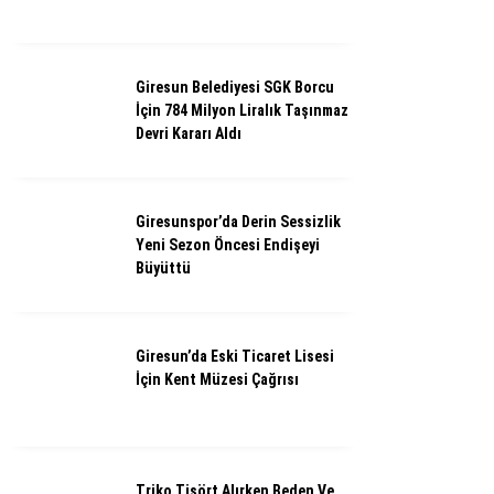
Giresun Belediyesi SGK Borcu
İçin 784 Milyon Liralık Taşınmaz
Devri Kararı Aldı
Giresunspor’da Derin Sessizlik
Yeni Sezon Öncesi Endişeyi
Büyüttü
Giresun’da Eski Ticaret Lisesi
İçin Kent Müzesi Çağrısı
Triko Tişört Alırken Beden Ve