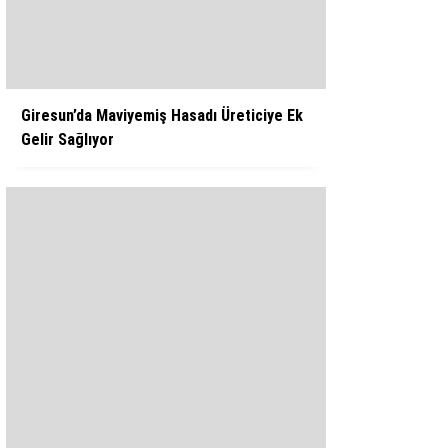
WhatsApp İhbar Hattı
Giresun’da Maviyemiş Hasadı Üreticiye Ek
Gelir Sağlıyor
Facebook
Instagram
Youtube