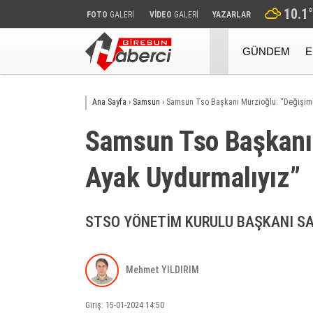
10.1
°
FOTO
GALERİ
VİDEO
GALERİ
YAZARLAR
GÜNDEM
E
Ana Sayfa
›
Samsun
›
Samsun Tso Başkanı Murzi̇oğlu: “Deği̇şi̇m
Samsun Tso Başkanı M
Ayak Uydurmalıyız”
STSO YÖNETİM KURULU BAŞKANI SA
Mehmet YILDIRIM
Giriş: 15-01-2024 14:50