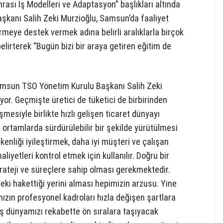
ası İş Modelleri ve Adaptasyon” başlıkları altında
şkanı Salih Zeki Murzioğlu, Samsun’da faaliyet
meye destek vermek adına belirli aralıklarla birçok
lirterek “Bugün bizi bir araya getiren eğitim de
msun TSO Yönetim Kurulu Başkanı Salih Zeki
yor. Geçmişte üretici de tüketici de birbirinden
esiyle birlikte hızlı gelişen ticaret dünyayı
ik ortamlarda sürdürülebilir bir şekilde yürütülmesi
kenliği iyileştirmek, daha iyi müşteri ve çalışan
iyetleri kontrol etmek için kullanılır. Doğru bir
 strateji ve süreçlere sahip olması gerekmektedir.
i hakettiği yerini alması hepimizin arzusu. Yine
ızın profesyonel kadroları hızla değişen şartlara
ş dünyamızı rekabette ön sıralara taşıyacak