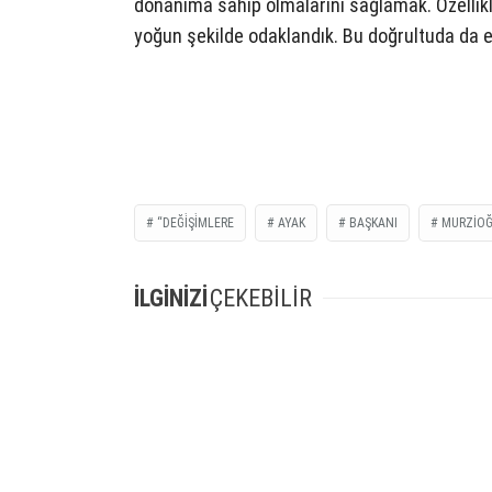
donanıma sahip olmalarını sağlamak. Özellikl
yoğun şekilde odaklandık. Bu doğrultuda da e
“DEĞİŞİMLERE
AYAK
BAŞKANI
MURZIOĞ
İLGİNİZİ
ÇEKEBİLİR