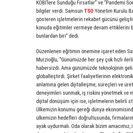
KOBİ’lere Sunduğu Fırsatlar” ve “Pandemi Sonr
bilgiler verdi. Samsun
TSO
Yönetim Kurulu Ba
gösteren işletmelerin rekabet gücünü geliştir
konuda eğitimler vermeye devam ettiklerini be
bunlardan biri” dedi.
Düzenlenen eğitimin önemine işaret eden Sa
Murzioğlu, “Günümüzde her şey çok hızlı ilerli
habersizdi. Ama günümüzde teknolojinin gelişm
globalleştirdi. Şirket faaliyetlerinin elektron
anlamına gelen dijitalleşme, süreçleri ve üret
deneyimleri sunmak, iş riskini yönetmek ve mal
dijital dönüşüm için ise, işletmelerin belirli
Ülkemizin konumu gereği dünya ekonomisindek
ülkemizin hedefleri doğrultusunda, firmalarım
ayak uydurmalı. Oda olarak bizim amacımız, i