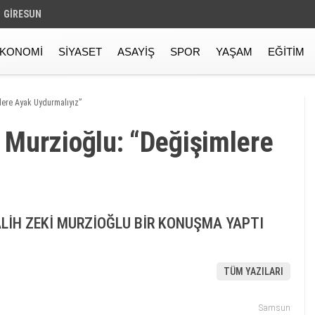
GIRESUN
KONOMI
SIYASET
ASAYIŞ
SPOR
YAŞAM
EĞITIM
lere Ayak Uydurmalıyız”
urzi̇oğlu: “Deği̇şi̇mlere
LİH ZEKİ MURZİOĞLU BİR KONUŞMA YAPTI
TÜM YAZILARI
Samsun