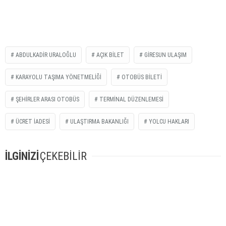
ABDULKADIR URALOĞLU
AÇIK BILET
GIRESUN ULAŞIM
KARAYOLU TAŞIMA YÖNETMELIĞI
OTOBÜS BILETI
ŞEHIRLER ARASI OTOBÜS
TERMINAL DÜZENLEMESI
ÜCRET İADESI
ULAŞTIRMA BAKANLIĞI
YOLCU HAKLARI
İLGİNİZİ
ÇEKEBİLİR