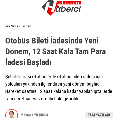
10.6
°
GIRESUN
Ana Sayfa
›
Gündem
GALERİ
VİDEO
YAZARLAR
Otobüs Bileti İadesinde Yeni
GÜNDEM
Dönem, 12 Saat Kala Tam Para
EKONOMI
İadesi Başladı
SIYASET
ASAYIŞ
Şehirler arası otobüslerde otobüs bileti iadesi için
yolcuları yakından ilgilendiren yeni dönem başladı.
SPOR
Hareket saatine 12 saat kalana kadar yapılan iptallerde
YAŞAM
tam ücret iadesi zorunlu hale getirildi.
EĞITIM
Mehmet YILDIRIM
TÜM YAZILARI
SAĞLIK