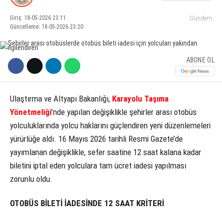
Giriş: 18-05-2026 23:11
Gündem
KÜLTÜR SANAT
Güncelleme: 18-05-2026 23:20
WhatsApp İhbar Hattı
SERVISLER
ABONE OL
Facebook
Ulaştırma ve Altyapı Bakanlığı,
Karayolu Taşıma
Yönetmeliği
’nde yapılan değişiklikle şehirler arası otobüs
yolculuklarında yolcu haklarını güçlendiren yeni düzenlemeleri
Instagram
yürürlüğe aldı. 16 Mayıs 2026 tarihli Resmi Gazete’de
yayımlanan değişiklikle, sefer saatine 12 saat kalana kadar
Youtube
biletini iptal eden yolculara tam ücret iadesi yapılması
zorunlu oldu.
OTOBÜS BİLETİ İADESİNDE 12 SAAT KRİTERİ