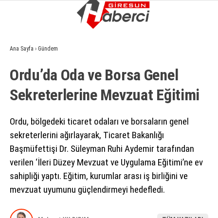
11.6
°
GIRESUN
Ana Sayfa
›
Gündem
GALERİ
VİDEO
YAZARLAR
Ordu’da Oda ve Borsa Genel
GÜNDEM
Sekreterlerine Mevzuat Eğitimi
EKONOMI
SIYASET
Ordu, bölgedeki ticaret odaları ve borsaların genel
sekreterlerini ağırlayarak, Ticaret Bakanlığı
ASAYIŞ
Başmüfettişi Dr. Süleyman Ruhi Aydemir tarafından
SPOR
verilen ‘İleri Düzey Mevzuat ve Uygulama Eğitimi’ne ev
sahipliği yaptı. Eğitim, kurumlar arası iş birliğini ve
YAŞAM
mevzuat uyumunu güçlendirmeyi hedefledi.
EĞITIM
SAĞLIK