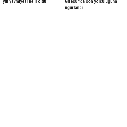
yılı yevmiyesi belli oldu
Giresun’da son yolculuğuna
uğurlandı