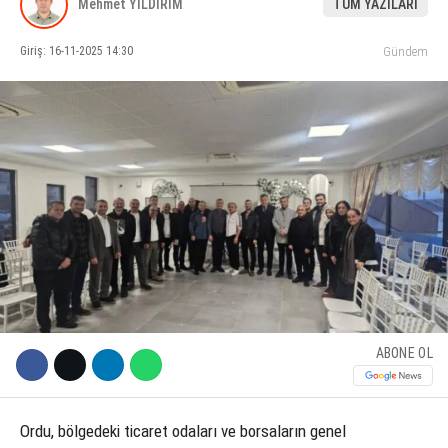
Mehmet YILDIRIM
TÜM YAZILARI
KÜLTÜR SANAT
Giriş: 16-11-2025 14:30
Gündem
WhatsApp İhbar Hattı
SERVISLER
Facebook
Instagram
Youtube
ABONE OL
Ordu, bölgedeki ticaret odaları ve borsaların genel