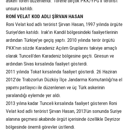
askeri tören düzenlendi. Törene birçok PKK/YPG’li terörist
unsuru katıldı.
RONİ VELAT KOD ADLI ŞİRVAN HASAN
Roni Velat kod adlı terörist Şirvan Hasan, 1997 yılında örgüte
Suriye’den katıldı. Irak’ın Kandil bölgesindeki faaliyetlerinin
ardından Türkiye’ye geçiş yaptı. 2010 yılında terör örgütü
PKK’nın sözde Karadeniz Açılım Gruplarını takviye amaçlı
olarak Tunceli’den Karadeniz bölgesine geçti. Giresun ve
ardından Sivas kırsalında faaliyet gösterdi.
2011 yılında Tokat kırsalında faaliyet gösterdi. 26 Haziran
2012’de Trabzon’un Düzköy İlçe Jandarma Komutanlığı’na el
yapımı patlayıcı ile düzenlenen ve üç Türk askerinin
yaralandığı eylemde yer aldı.
2013 yılına kadar Tunceli kırsalında faaliyet gösteren Roni
Velat kod adlı terörist Şirvan Hasan, 2013’ün sonunda Suriye
alanına geçmesi akabinde örgüt içerisinde özellikle Deyrizor
bölgesinde önemli görevler üstlendi.