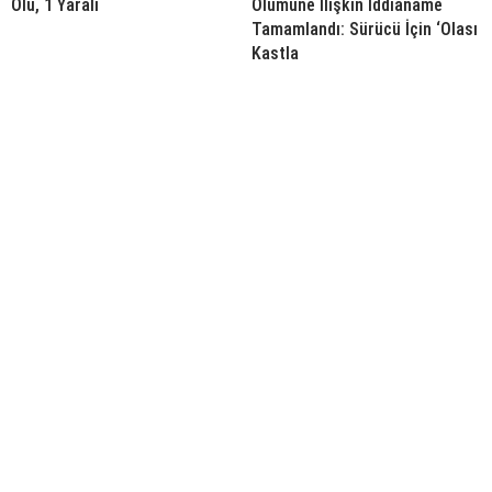
Ölü, 1 Yaralı
Ölümüne İlişkin İddianame
Tamamlandı: Sürücü İçin ‘Olası
Kastla