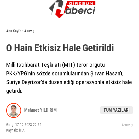
8.1
°
GIRESUN
Ana Sayfa
›
Asayiş
GALERİ
VİDEO
YAZARLAR
O Hain Etkisiz Hale Getirildi
GÜNDEM
Millî İstihbarat Teşkilatı (MİT) terör örgütü
EKONOMI
PKK/YPG’nin sözde sorumlularından Şirvan Hasan’ı,
SIYASET
Suriye Deyrizor’da düzenlediği operasyonla etkisiz hale
ASAYIŞ
getirdi.
SPOR
Mehmet YILDIRIM
TÜM YAZILARI
YAŞAM
Giriş: 17-12-2023 22:24
Asayiş
EĞITIM
Kaynak: İHA
SAĞLIK