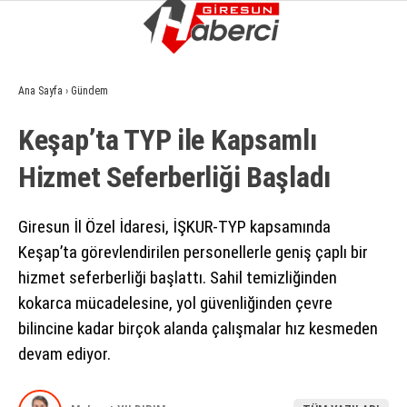
13.9
°
GIRESUN
Ana Sayfa
›
Gündem
GALERİ
VİDEO
YAZARLAR
Keşap’ta TYP ile Kapsamlı
GÜNDEM
Hizmet Seferberliği Başladı
EKONOMI
SIYASET
Giresun İl Özel İdaresi, İŞKUR-TYP kapsamında
Keşap’ta görevlendirilen personellerle geniş çaplı bir
ASAYIŞ
hizmet seferberliği başlattı. Sahil temizliğinden
SPOR
kokarca mücadelesine, yol güvenliğinden çevre
bilincine kadar birçok alanda çalışmalar hız kesmeden
YAŞAM
devam ediyor.
EĞITIM
SAĞLIK