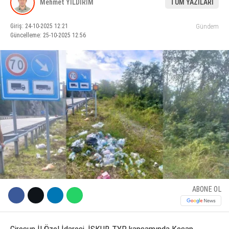
Mehmet YILDIRIM
TÜM YAZILARI
KÜLTÜR SANAT
Giriş: 24-10-2025 12:21
Gündem
Güncelleme: 25-10-2025 12:56
WhatsApp İhbar Hattı
SERVISLER
Facebook
Instagram
Youtube
ABONE OL
Giresun İl Özel İdaresi, İŞKUR-TYP kapsamında Keşap