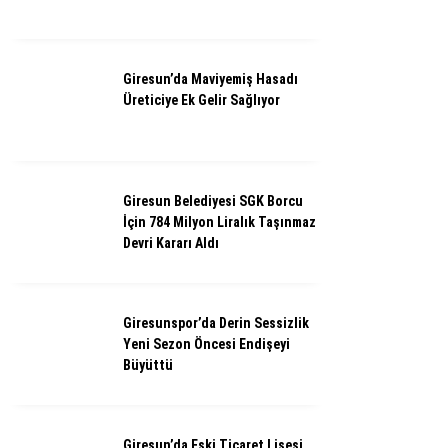
Giresun’da Maviyemiş Hasadı
Üreticiye Ek Gelir Sağlıyor
Giresun Belediyesi SGK Borcu
İçin 784 Milyon Liralık Taşınmaz
Devri Kararı Aldı
Giresunspor’da Derin Sessizlik
Yeni Sezon Öncesi Endişeyi
Büyüttü
Giresun’da Eski Ticaret Lisesi