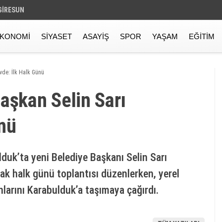
GIRESUN
KONOMI
SIYASET
ASAYIŞ
SPOR
YAŞAM
EĞITIM
vde: İlk Halk Günü
aşkan Selin Sarı
nü
duk’ta yeni Belediye Başkanı Selin Sarı
arak halk günü toplantısı düzenlerken, yerel
hlarını Karabulduk’a taşımaya çağırdı.