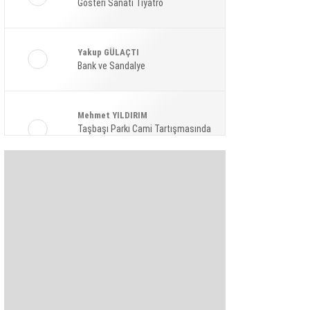
Gösteri Sanatı Tiyatro
Ekonomi
Spor
Yakup GÜLAÇTI
Magazin
Bank ve Sandalye
Sağlık
Mehmet YILDIRIM
Teknoloji
Taşbaşı Parkı Cami Tartışmasında
Amaç: Siyasi Hamle Mi?
Şaban KARAKAYA
Bize Akıl Verme Para Ver Diyenler,
Arada-Bir Parasızları Dinlesinler
Pınar HOLT
Kendini yeniden keşfet!