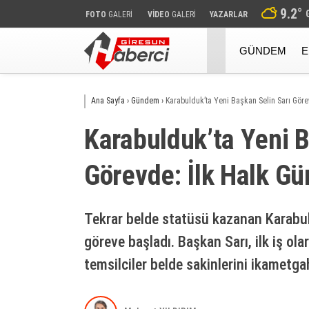
9.2
°
FOTO
GALERİ
VİDEO
GALERİ
YAZARLAR
GÜNDEM
E
Ana Sayfa
›
Gündem
›
Karabulduk’ta Yeni Başkan Selin Sarı Göre
Karabulduk’ta Yeni B
Görevde: İlk Halk Gü
Tekrar belde statüsü kazanan Karabul
göreve başladı. Başkan Sarı, ilk iş ol
temsilciler belde sakinlerini ikametga