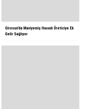
WhatsApp İhbar Hattı
Giresun’da Maviyemiş Hasadı Üreticiye Ek
Gelir Sağlıyor
Facebook
Instagram
Youtube