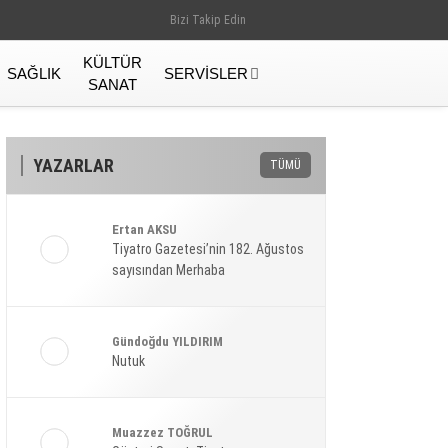
Bizi Takip Edin
KÜLTÜR
SAĞLIK
SERVISLER
SANAT
YAZARLAR
TÜMÜ
Ertan AKSU
Tiyatro Gazetesi’nin 182. Ağustos
sayısından Merhaba
Gündoğdu YILDIRIM
Nutuk
Gündem
Muazzez TOĞRUL