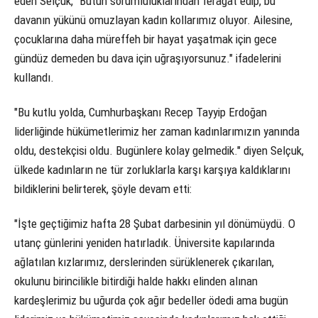
eden Selçuk, "Bütün sorumluluklarından feragat edip, bu
davanın yükünü omuzlayan kadın kollarımız oluyor. Ailesine,
çocuklarına daha müreffeh bir hayat yaşatmak için gece
gündüz demeden bu dava için uğraşıyorsunuz." ifadelerini
kullandı.
"Bu kutlu yolda, Cumhurbaşkanı Recep Tayyip Erdoğan
liderliğinde hükümetlerimiz her zaman kadınlarımızın yanında
oldu, destekçisi oldu. Bugünlere kolay gelmedik." diyen Selçuk,
ülkede kadınların ne tür zorluklarla karşı karşıya kaldıklarını
bildiklerini belirterek, şöyle devam etti:
"İşte geçtiğimiz hafta 28 Şubat darbesinin yıl dönümüydü. O
utanç günlerini yeniden hatırladık. Üniversite kapılarında
ağlatılan kızlarımız, derslerinden sürüklenerek çıkarılan,
okulunu birincilikle bitirdiği halde hakkı elinden alınan
kardeşlerimiz bu uğurda çok ağır bedeller ödedi ama bugün