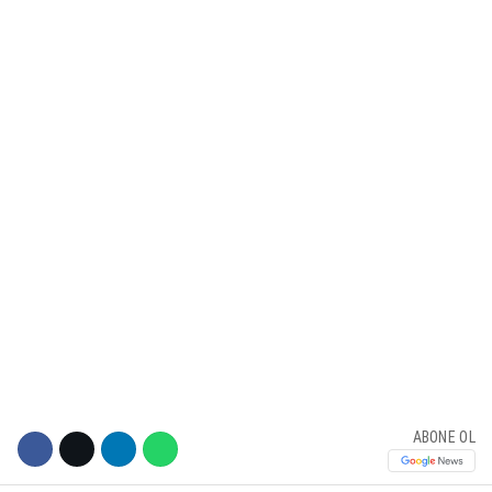
KÜLTÜR SANAT
WhatsApp İhbar Hattı
SERVISLER
Facebook
Instagram
Youtube
ABONE OL