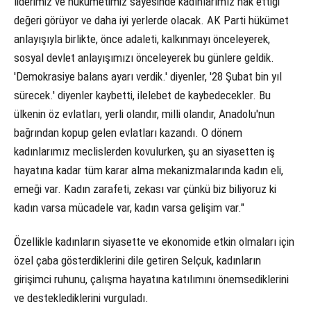
liderimiz ve hükümetimiz sayesinde kadınlarımız hak ettiği
değeri görüyor ve daha iyi yerlerde olacak. AK Parti hükümet
anlayışıyla birlikte, önce adaleti, kalkınmayı önceleyerek,
sosyal devlet anlayışımızı önceleyerek bu günlere geldik.
'Demokrasiye balans ayarı verdik.' diyenler, '28 Şubat bin yıl
sürecek.' diyenler kaybetti, ilelebet de kaybedecekler. Bu
ülkenin öz evlatları, yerli olandır, milli olandır, Anadolu'nun
bağrından kopup gelen evlatları kazandı. O dönem
kadınlarımız meclislerden kovulurken, şu an siyasetten iş
hayatına kadar tüm karar alma mekanizmalarında kadın eli,
emeği var. Kadın zarafeti, zekası var çünkü biz biliyoruz ki
kadın varsa mücadele var, kadın varsa gelişim var."
Özellikle kadınların siyasette ve ekonomide etkin olmaları için
özel çaba gösterdiklerini dile getiren Selçuk, kadınların
girişimci ruhunu, çalışma hayatına katılımını önemsediklerini
ve desteklediklerini vurguladı.