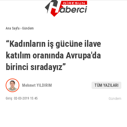
9.5
°
GIRESUN
Ana Sayfa
›
Gündem
GALERİ
VİDEO
YAZARLAR
“Kadınların iş gücüne ilave
GÜNDEM
katılım oranında Avrupa'da
EKONOMI
birinci sıradayız”
SIYASET
ASAYIŞ
Mehmet YILDIRIM
TÜM YAZILARI
SPOR
Giriş: 02-03-2019 15:45
Gündem
YAŞAM
EĞITIM
SAĞLIK