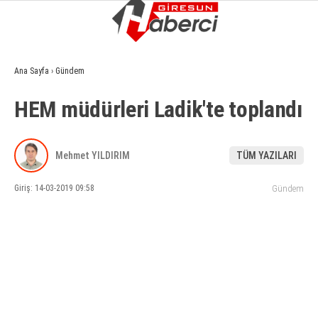
15.5
°
GIRESUN
Ana Sayfa
›
Gündem
GALERİ
VİDEO
YAZARLAR
HEM müdürleri Ladik'te toplandı
GÜNDEM
EKONOMI
Mehmet YILDIRIM
TÜM YAZILARI
SIYASET
Giriş: 14-03-2019 09:58
Gündem
ASAYIŞ
SPOR
YAŞAM
EĞITIM
SAĞLIK