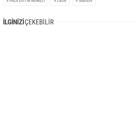
HALK EĞITIM MERKEZI
LADIK
SAMSUN
İLGİNİZİ
ÇEKEBİLİR