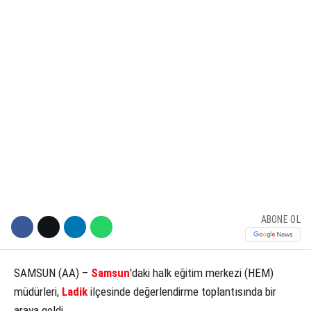
KÜLTÜR SANAT
WhatsApp İhbar Hattı
SERVISLER
Facebook
Instagram
ABONE OL
Youtube
SAMSUN (AA) –
Samsun
'daki halk eğitim merkezi (HEM)
müdürleri,
Ladik
ilçesinde değerlendirme toplantısında bir
araya geldi.