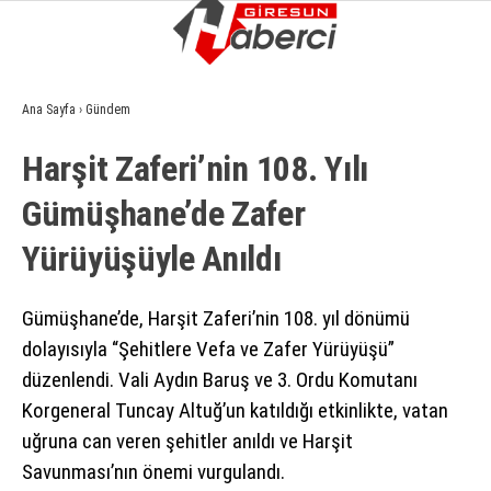
11.6
°
GIRESUN
Ana Sayfa
›
Gündem
GALERİ
VİDEO
YAZARLAR
Harşit Zaferi’nin 108. Yılı
GÜNDEM
Gümüşhane’de Zafer
EKONOMI
Yürüyüşüyle Anıldı
SIYASET
ASAYIŞ
Gümüşhane’de, Harşit Zaferi’nin 108. yıl dönümü
dolayısıyla “Şehitlere Vefa ve Zafer Yürüyüşü”
SPOR
düzenlendi. Vali Aydın Baruş ve 3. Ordu Komutanı
YAŞAM
Korgeneral Tuncay Altuğ’un katıldığı etkinlikte, vatan
uğruna can veren şehitler anıldı ve Harşit
EĞITIM
Savunması’nın önemi vurgulandı.
SAĞLIK