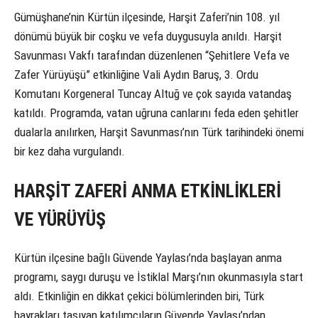
Gümüşhane’nin Kürtün ilçesinde, Harşit Zaferi’nin 108. yıl
dönümü büyük bir coşku ve vefa duygusuyla anıldı. Harşit
Savunması Vakfı tarafından düzenlenen “Şehitlere Vefa ve
Zafer Yürüyüşü” etkinliğine Vali Aydın Baruş, 3. Ordu
Komutanı Korgeneral Tuncay Altuğ ve çok sayıda vatandaş
katıldı. Programda, vatan uğruna canlarını feda eden şehitler
dualarla anılırken, Harşit Savunması’nın Türk tarihindeki önemi
bir kez daha vurgulandı.
HARŞİT ZAFERİ ANMA ETKİNLİKLERİ
VE YÜRÜYÜŞ
Kürtün ilçesine bağlı Güvende Yaylası’nda başlayan anma
programı, saygı duruşu ve İstiklal Marşı’nın okunmasıyla start
aldı. Etkinliğin en dikkat çekici bölümlerinden biri, Türk
bayrakları taşıyan katılımcıların Güvende Yaylası’ndan