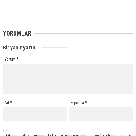
YORUMLAR
Bir yanıt yazın
Yorum
*
Ad
*
E-posta
*
Daha sonraki yorumlarımda kullanılması için adım, e-posta adresim ve site