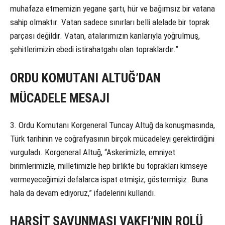
muhafaza etmemizin yegane şartı, hür ve bağımsız bir vatana
sahip olmaktır. Vatan sadece sınırları belli alelade bir toprak
parçası değildir. Vatan, atalarımızın kanlarıyla yoğrulmuş,
şehitlerimizin ebedi istirahatgahı olan topraklardır.”
ORDU KOMUTANI ALTUĞ’DAN
MÜCADELE MESAJI
3. Ordu Komutanı Korgeneral Tuncay Altuğ da konuşmasında,
Türk tarihinin ve coğrafyasının birçok mücadeleyi gerektirdiğini
vurguladı. Korgeneral Altuğ, “Askerimizle, emniyet
birimlerimizle, milletimizle hep birlikte bu toprakları kimseye
vermeyeceğimizi defalarca ispat etmişiz, göstermişiz. Buna
hala da devam ediyoruz,” ifadelerini kullandı.
HARŞİT SAVUNMASI VAKFI’NIN ROLÜ