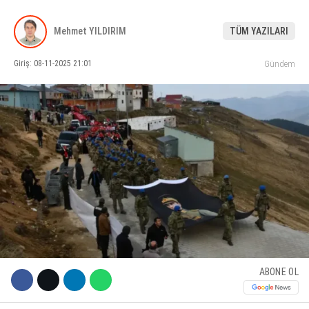
KÜLTÜR SANAT
Mehmet YILDIRIM
TÜM YAZILARI
WhatsApp İhbar Hattı
SERVISLER
Giriş: 08-11-2025 21:01
Gündem
Facebook
Instagram
Youtube
ABONE OL