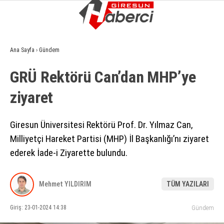
17.4
°
GIRESUN
Ana Sayfa
›
Gündem
GALERİ
VİDEO
YAZARLAR
GRÜ Rektörü Can’dan MHP’ye
GÜNDEM
ziyaret
EKONOMI
SIYASET
Giresun Üniversitesi Rektörü Prof. Dr. Yılmaz Can,
Milliyetçi Hareket Partisi (MHP) İl Başkanlığı’nı ziyaret
ASAYIŞ
ederek İade-i Ziyarette bulundu.
SPOR
YAŞAM
Mehmet YILDIRIM
TÜM YAZILARI
EĞITIM
Giriş: 23-01-2024 14:38
Gündem
SAĞLIK