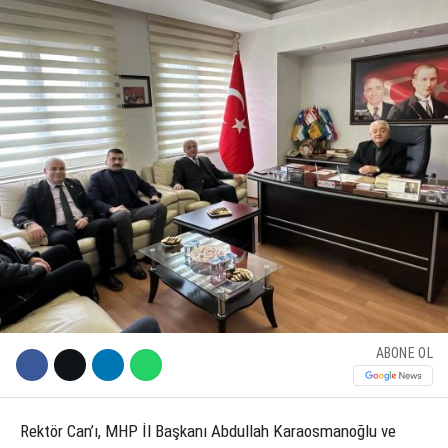
KÜLTÜR SANAT
WhatsApp İhbar Hattı
SERVISLER
Facebook
Instagram
Youtube
ABONE OL
Rektör Can’ı, MHP İl Başkanı Abdullah Karaosmanoğlu ve