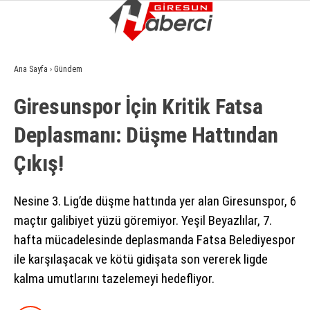
15.1
°
GIRESUN
Ana Sayfa
›
Gündem
GALERİ
VİDEO
YAZARLAR
Giresunspor İçin Kritik Fatsa
GÜNDEM
Deplasmanı: Düşme Hattından
EKONOMI
Çıkış!
SIYASET
ASAYIŞ
Nesine 3. Lig’de düşme hattında yer alan Giresunspor, 6
maçtır galibiyet yüzü göremiyor. Yeşil Beyazlılar, 7.
SPOR
hafta mücadelesinde deplasmanda Fatsa Belediyespor
YAŞAM
ile karşılaşacak ve kötü gidişata son vererek ligde
kalma umutlarını tazelemeyi hedefliyor.
EĞITIM
SAĞLIK