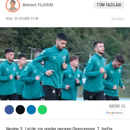
Mehmet YILDIRIM
TÜM YAZILARI
KÜLTÜR SANAT
Giriş: 23-10-2025 13:45
Gündem
WhatsApp İhbar Hattı
SERVISLER
Facebook
Instagram
Youtube
ABONE OL
Nesine 3. Lig’de zor günler geçiren Giresunspor, 7. hafta