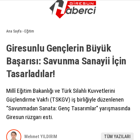
6.5
°
GIRESUN
Ana Sayfa
›
Eğitim
GALERİ
VİDEO
YAZARLAR
Giresunlu Gençlerin Büyük
GÜNDEM
Başarısı: Savunma Sanayii İçin
EKONOMI
Tasarladılar!
SIYASET
ASAYIŞ
Millî Eğitim Bakanlığı ve Türk Silahlı Kuvvetlerini
Güçlendirme Vakfı (TSKGV) iş birliğiyle düzenlenen
SPOR
“Savunmadan Sanata: Genç Tasarımlar” yarışmasında
YAŞAM
Giresun rüzgarı esti.
EĞITIM
Mehmet YILDIRIM
TÜM YAZILARI
SAĞLIK