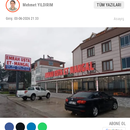
Mehmet YILDIRIM
TÜM YAZILARI
KÜLTÜR SANAT
Giriş: 03-06-2026 21:33
Asayiş
WhatsApp İhbar Hattı
SERVISLER
Facebook
Instagram
Youtube
ABONE OL