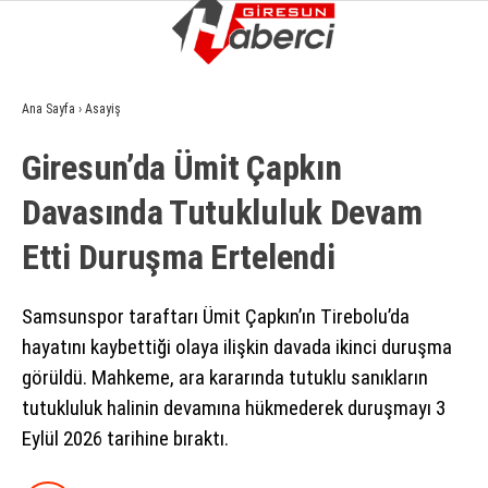
15.5
°
GIRESUN
Ana Sayfa
›
Asayiş
GALERİ
VİDEO
YAZARLAR
Giresun’da Ümit Çapkın
GÜNDEM
Davasında Tutukluluk Devam
EKONOMI
Etti Duruşma Ertelendi
SIYASET
ASAYIŞ
Samsunspor taraftarı Ümit Çapkın’ın Tirebolu’da
hayatını kaybettiği olaya ilişkin davada ikinci duruşma
SPOR
görüldü. Mahkeme, ara kararında tutuklu sanıkların
YAŞAM
tutukluluk halinin devamına hükmederek duruşmayı 3
Eylül 2026 tarihine bıraktı.
EĞITIM
SAĞLIK