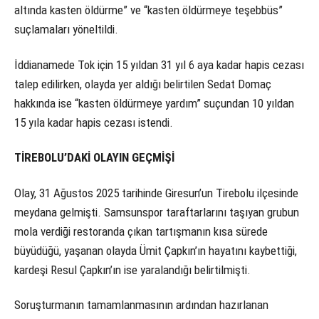
altında kasten öldürme” ve “kasten öldürmeye teşebbüs”
suçlamaları yöneltildi.
İddianamede Tok için 15 yıldan 31 yıl 6 aya kadar hapis cezası
talep edilirken, olayda yer aldığı belirtilen Sedat Domaç
hakkında ise “kasten öldürmeye yardım” suçundan 10 yıldan
15 yıla kadar hapis cezası istendi.
TİREBOLU’DAKİ OLAYIN GEÇMİŞİ
Olay, 31 Ağustos 2025 tarihinde Giresun’un Tirebolu ilçesinde
meydana gelmişti. Samsunspor taraftarlarını taşıyan grubun
mola verdiği restoranda çıkan tartışmanın kısa sürede
büyüdüğü, yaşanan olayda Ümit Çapkın’ın hayatını kaybettiği,
kardeşi Resul Çapkın’ın ise yaralandığı belirtilmişti.
Soruşturmanın tamamlanmasının ardından hazırlanan