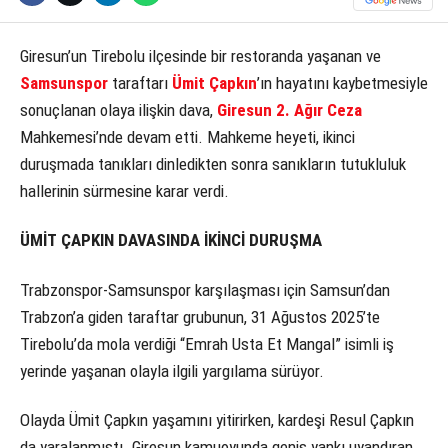
Giresun’un Tirebolu ilçesinde bir restoranda yaşanan ve
Samsunspor
taraftarı
Ümit Çapkın
’ın hayatını kaybetmesiyle
sonuçlanan olaya ilişkin dava,
Giresun 2. Ağır Ceza
Mahkemesi’nde devam etti. Mahkeme heyeti, ikinci
duruşmada tanıkları dinledikten sonra sanıkların tutukluluk
hallerinin sürmesine karar verdi.
ÜMİT ÇAPKIN DAVASINDA İKİNCİ DURUŞMA
Trabzonspor-Samsunspor karşılaşması için Samsun’dan
Trabzon’a giden taraftar grubunun, 31 Ağustos 2025’te
Tirebolu’da mola verdiği “Emrah Usta Et Mangal” isimli iş
yerinde yaşanan olayla ilgili yargılama sürüyor.
Olayda Ümit Çapkın yaşamını yitirirken, kardeşi Resul Çapkın
da yaralanmıştı. Giresun kamuoyunda geniş yankı uyandıran