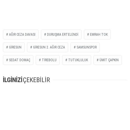
AĞIR CEZA DAVASI
DURUŞMA ERTELENDI
EMRAH TOK
GIRESUN
GIRESUN 2. AĞIR CEZA
SAMSUNSPOR
SEDAT DOMAÇ
TIREBOLU
TUTUKLULUK
ÜMIT ÇAPKIN
İLGİNİZİ
ÇEKEBİLİR