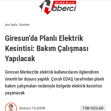
17.4
°
GIRESUN
Ana Sayfa
›
Gündem
GALERİ
VİDEO
YAZARLAR
Giresun’da Planlı Elektrik
GÜNDEM
Kesintisi: Bakım Çalışması
EKONOMI
Yapılacak
SIYASET
ASAYIŞ
Giresun Merkez’de elektrik kullanıcılarını ilgilendiren
önemli bir duyuru yapıldı. Çoruh EDAŞ tarafından planlı
SPOR
bakım çalışmaları nedeniyle bölgede elektrik kesintisi
YAŞAM
yaşanacak.
EĞITIM
Mehmet YILDIRIM
TÜM YAZILARI
SAĞLIK