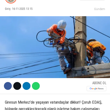
Giriş: 16-11-2025 13:15
Gündem
KÜLTÜR SANAT
WhatsApp İhbar Hattı
SERVISLER
Facebook
Instagram
Youtube
ABONE OL
Giresun Merkez’de yaşayan vatandaşlar dikkat! Çoruh EDAŞ,
bölgede gerçekleştireceği planlı işletme bakım çalışmaları